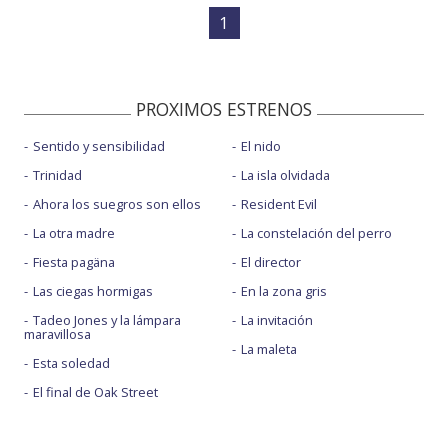
1
PROXIMOS ESTRENOS
Sentido y sensibilidad
El nido
Trinidad
La isla olvidada
Ahora los suegros son ellos
Resident Evil
La otra madre
La constelación del perro
Fiesta pagäna
El director
Las ciegas hormigas
En la zona gris
Tadeo Jones y la lámpara
La invitación
maravillosa
La maleta
Esta soledad
El final de Oak Street