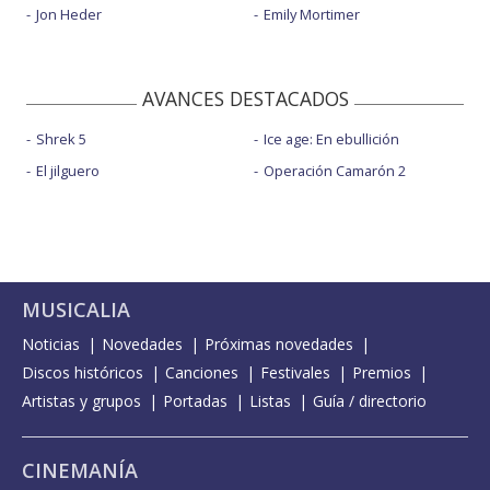
Jon Heder
Emily Mortimer
AVANCES DESTACADOS
Shrek 5
Ice age: En ebullición
El jilguero
Operación Camarón 2
MUSICALIA
Noticias
Novedades
Próximas novedades
Discos históricos
Canciones
Festivales
Premios
Artistas y grupos
Portadas
Listas
Guía / directorio
CINEMANÍA