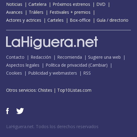
Noticias
Cartelera
Próximos estrenos
DVD
Avances
Tráilers
Festivales + premios
Actores y actrices
Carteles
Box-office
Guía / directorio
Contacto
Redacción
Recomienda
Sugiere una web
Aspectos legales
Política de privacidad
(
Cambiar
)
Cookies
Publicidad y webmasters
RSS
Otros servicios:
Chistes
|
Top10Listas.com
LaHiguera.net. Todos los derechos reservados