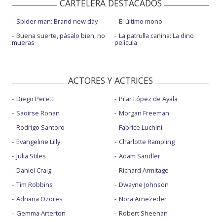
CARTELERA DESTACADOS
Spider-man: Brand new day
El último mono
Buena suerte, pásalo bien, no
La patrulla canina: La dino
mueras
película
ACTORES Y ACTRICES
Diego Peretti
Pilar López de Ayala
Saoirse Ronan
Morgan Freeman
Rodrigo Santoro
Fabrice Luchini
Evangeline Lilly
Charlotte Rampling
Julia Stiles
Adam Sandler
Daniel Craig
Richard Armitage
Tim Robbins
Dwayne Johnson
Adriana Ozores
Nora Arnezeder
Gemma Arterton
Robert Sheehan