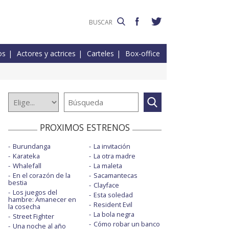
os
Actores y actrices
Carteles
Box-office
PROXIMOS ESTRENOS
Burundanga
La invitación
Karateka
La otra madre
Whalefall
La maleta
En el corazón de la
Sacamantecas
bestia
Clayface
Los juegos del
Esta soledad
hambre: Amanecer en
Resident Evil
la cosecha
La bola negra
Street Fighter
Cómo robar un banco
Una noche al año