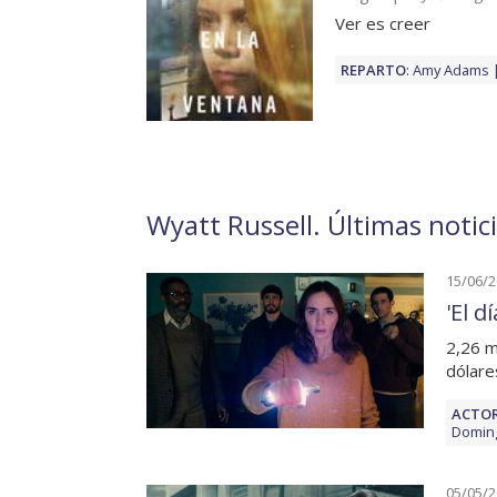
Ver es creer
REPARTO
:
Amy Adams
Wyatt Russell. Últimas notic
15/06/
'El d
2,26 m
dólare
ACTOR
Domin
05/05/