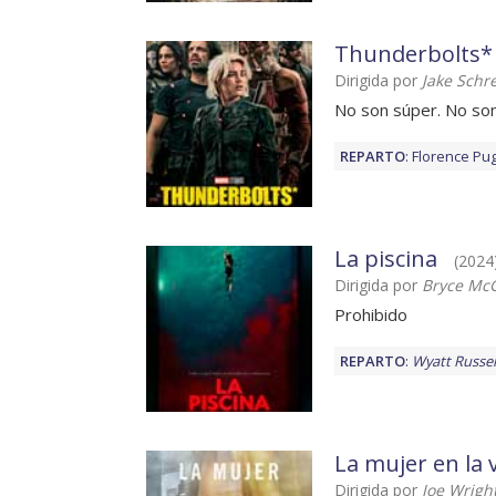
Thunderbolts*
Dirigida por
Jake Schre
No son súper. No son
REPARTO
:
Florence Pu
La piscina
(2024)
Dirigida por
Bryce Mc
Prohibido
REPARTO
:
Wyatt Russel
La mujer en la
Dirigida por
Joe Wrigh