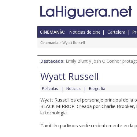
CINEMANÍA:
Noticias de cine
Cartelera
Pr
Cinemanía
> Wyatt Russell
Destacado:
Emily Blunt y Josh O'Connor protagon
Wyatt Russell
Películas
Noticias
Biografía
Wyatt Russell es el personaje principal de la
BLACK MIRROR. Creada por Charlie Brooker, la 
la tecnología.
También pudimos verle recientemente en la pel