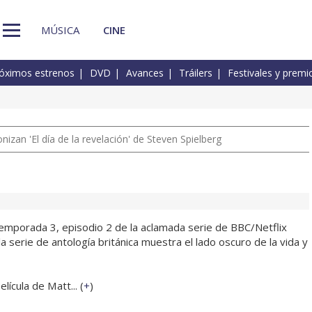
MÚSICA
CINE
óximos estrenos
DVD
Avances
Tráilers
Festivales y premi
izan 'El día de la revelación' de Steven Spielberg
 temporada 3, episodio 2 de la aclamada serie de BBC/Netflix
serie de antología británica muestra el lado oscuro de la vida y
ícula de Matt... (
+
)