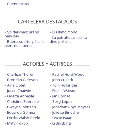
Cuenta atrás
CARTELERA DESTACADOS
Spider-man: Brand
El último mono
new day
La patrulla canina: La
Buena suerte, pásalo
dino película
bien, no mueras
ACTORES Y ACTRICES
Charlize Theron
Rachel Hurd-Wood
Brendan Gleeson
John Cusack
Aina Clotet
Tom Hollander
Justin Chatwin
Emma Watson
Odette Annable
Jan Cornet
Christine Ebersole
Sergi López
Dwayne Johnson
Jonathan Rhys Meyers
Eduardo Gómez
Juliette Binoche
Ferdia Walsh-Peelo
Oscar Isaac
Matt Prokop
Li Bingbing