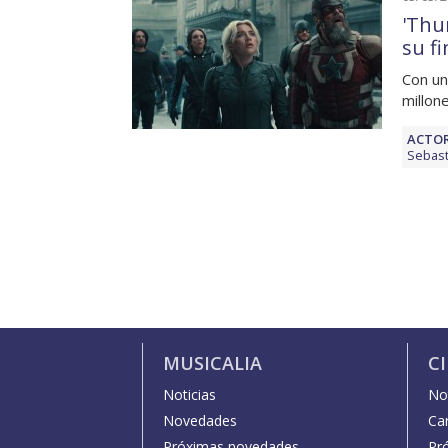
'Thu
su f
Con un
millon
ACTOR
Sebast
MUSICALIA
C
Noticias
Not
Novedades
Car
Próximas novedades
Pr