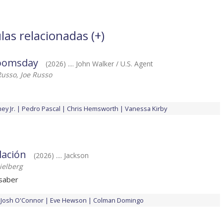
las relacionadas (
+
)
oomsday
(2026) .... John Walker / U.S. Agent
usso, Joe Russo
y Jr.
Pedro Pascal
Chris Hemsworth
Vanessa Kirby
elación
(2026) .... Jackson
ielberg
saber
Josh O'Connor
Eve Hewson
Colman Domingo