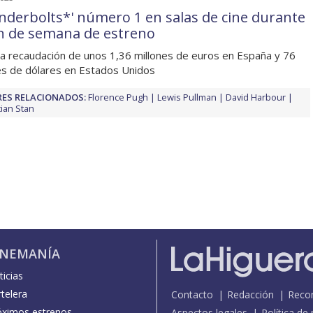
nderbolts*' número 1 en salas de cine durante
in de semana de estreno
a recaudación de unos 1,36 millones de euros en España y 76
es de dólares en Estados Unidos
ES RELACIONADOS:
Florence Pugh
Lewis Pullman
David Harbour
ian Stan
INEMANÍA
icias
telera
Contacto
Redacción
Reco
óximos estrenos
Aspectos legales
Política de