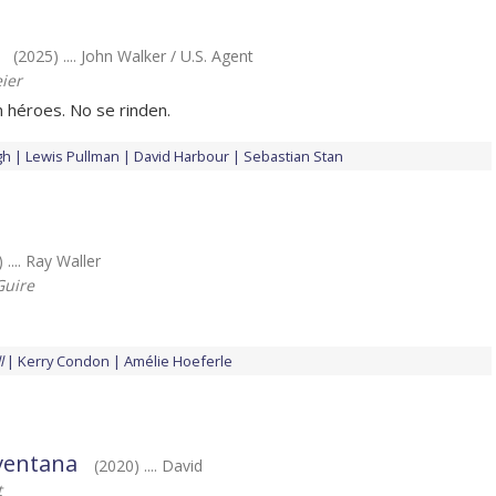
(2025) .... John Walker / U.S. Agent
ier
 héroes. No se rinden.
gh
Lewis Pullman
David Harbour
Sebastian Stan
 .... Ray Waller
Guire
l
Kerry Condon
Amélie Hoeferle
 ventana
(2020) .... David
t