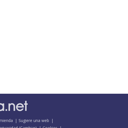
mienda
Sugiere una web
 privacidad
(
Cambiar
)
Cookies