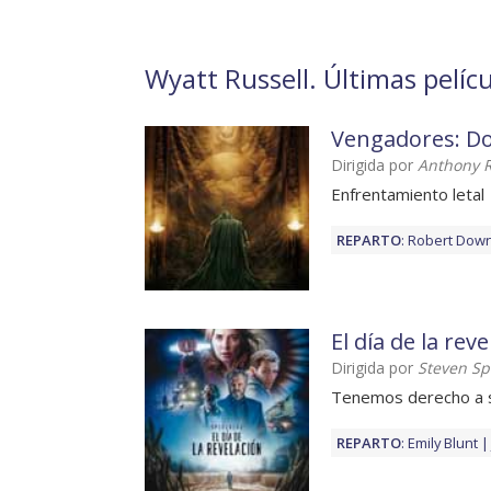
Wyatt Russell. Últimas pelícu
Vengadores: D
Dirigida por
Anthony R
Enfrentamiento letal
REPARTO
:
Robert Downe
El día de la rev
Dirigida por
Steven Sp
Tenemos derecho a 
REPARTO
:
Emily Blunt