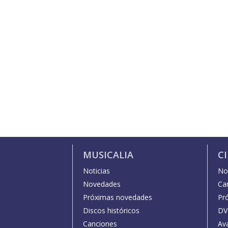
MUSICALIA
C
Noticias
Not
Novedades
Car
Próximas novedades
Pr
Discos históricos
DV
Canciones
Av