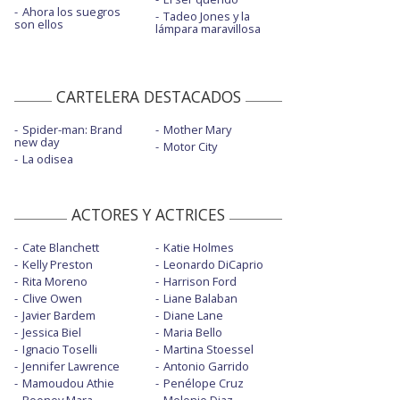
Ahora los suegros
Tadeo Jones y la
son ellos
lámpara maravillosa
CARTELERA DESTACADOS
Spider-man: Brand
Mother Mary
new day
Motor City
La odisea
ACTORES Y ACTRICES
Cate Blanchett
Katie Holmes
Kelly Preston
Leonardo DiCaprio
Rita Moreno
Harrison Ford
Clive Owen
Liane Balaban
Javier Bardem
Diane Lane
Jessica Biel
Maria Bello
Ignacio Toselli
Martina Stoessel
Jennifer Lawrence
Antonio Garrido
Mamoudou Athie
Penélope Cruz