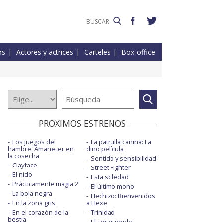
os
Actores y actrices
Carteles
Box-office
PROXIMOS ESTRENOS
Los juegos del
La patrulla canina: La
hambre: Amanecer en
dino película
la cosecha
Sentido y sensibilidad
Clayface
Street Fighter
El nido
Esta soledad
Prácticamente magia 2
El último mono
La bola negra
Hechizo: Bienvenidos
En la zona gris
a Hexe
En el corazón de la
Trinidad
bestia
El ser querido