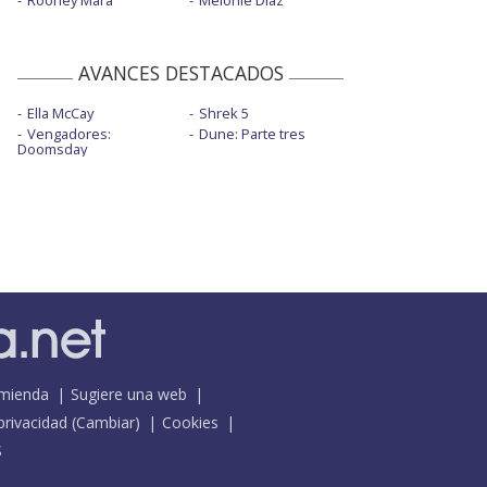
Rooney Mara
Melonie Diaz
AVANCES DESTACADOS
Ella McCay
Shrek 5
Vengadores:
Dune: Parte tres
Doomsday
mienda
Sugiere una web
 privacidad
(
Cambiar
)
Cookies
S