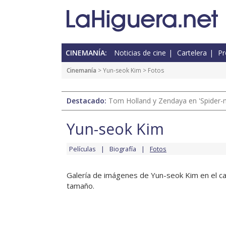
CINEMANÍA:
Noticias de cine
Cartelera
Pr
Cinemanía
>
Yun-seok Kim
> Fotos
Destacado:
Tom Holland y Zendaya en 'Spider-
Yun-seok Kim
Películas
Biografía
Fotos
Galería de imágenes de Yun-seok Kim en el can
tamaño.