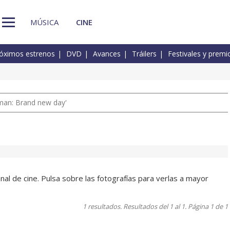
MÚSICA
CINE
óximos estrenos
DVD
Avances
Tráilers
Festivales y premi
man: Brand new day'
al de cine. Pulsa sobre las fotografías para verlas a mayor
1 resultados. Resultados del 1 al 1. Página 1 de 1