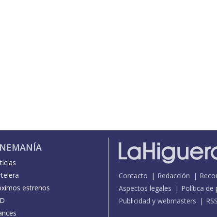
INEMANÍA
icias
telera
Contacto
Redacción
Reco
óximos estrenos
Aspectos legales
Política de
D
Publicidad y webmasters
RS
ances