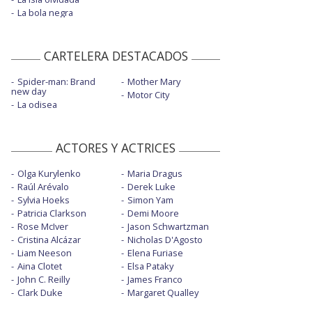
La bola negra
CARTELERA DESTACADOS
Spider-man: Brand
Mother Mary
new day
Motor City
La odisea
ACTORES Y ACTRICES
Olga Kurylenko
Maria Dragus
Raúl Arévalo
Derek Luke
Sylvia Hoeks
Simon Yam
Patricia Clarkson
Demi Moore
Rose McIver
Jason Schwartzman
Cristina Alcázar
Nicholas D'Agosto
Liam Neeson
Elena Furiase
Aina Clotet
Elsa Pataky
John C. Reilly
James Franco
Clark Duke
Margaret Qualley