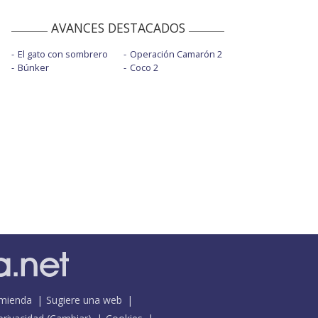
AVANCES DESTACADOS
El gato con sombrero
Operación Camarón 2
Búnker
Coco 2
mienda
Sugiere una web