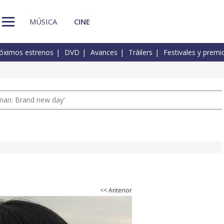
MÚSICA
CINE
óximos estrenos
DVD
Avances
Tráilers
Festivales y premi
man: Brand new day'
<< Anterior