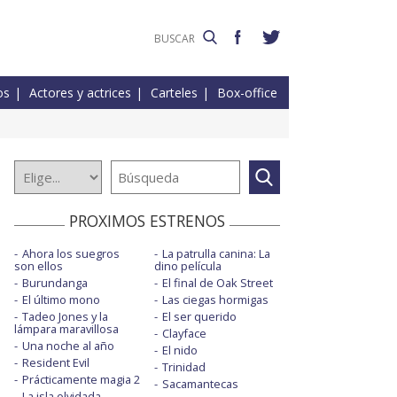
os
Actores y actrices
Carteles
Box-office
PROXIMOS ESTRENOS
Ahora los suegros
La patrulla canina: La
son ellos
dino película
Burundanga
El final de Oak Street
El último mono
Las ciegas hormigas
Tadeo Jones y la
El ser querido
lámpara maravillosa
Clayface
Una noche al año
El nido
Resident Evil
Trinidad
Prácticamente magia 2
Sacamantecas
La isla olvidada