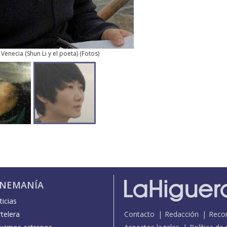
Venecia (Shun Li y el poeta)
(
Fotos
)
INEMANÍA
icias
telera
Contacto
Redacción
Reco