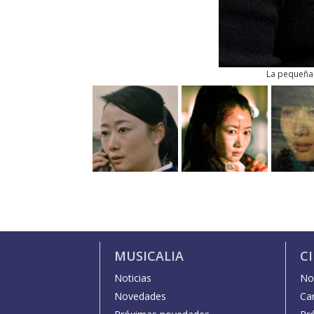
La pequeña 
MUSICALIA
C
Noticias
Not
Novedades
Car