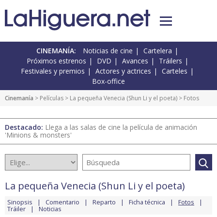
CINEMANÍA:
Noticias de cine
Cartelera
Próximos estrenos
DVD
Avances
Tráilers
Festivales y premios
Actores y actrices
Carteles
Box-office
Cinemanía
> Películas >
La pequeña Venecia (Shun Li y el poeta)
> Fotos
Destacado:
Llega a las salas de cine la película de animación
'Minions & monsters'
La pequeña Venecia (Shun Li y el poeta)
Sinopsis
Comentario
Reparto
Ficha técnica
Fotos
Tráiler
Noticias