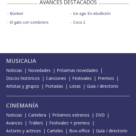
AVANCES DESTACADOS
Búnker
Ice age: En ebullición
El gato con sombrero
Coco 2
MUSICALIA
Noticias
Novedades
Próximas novedades
Discos históricos
Canciones
Festivales
Premios
Artistas y grupos
Portadas
Listas
Guía / directorio
CINEMANÍA
Noticias
Cartelera
Próximos estrenos
DVD
Avances
Tráilers
Festivales + premios
Actores y actrices
Carteles
Box-office
Guía / directorio