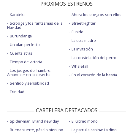
PROXIMOS ESTRENOS
Karateka
Ahora los suegros son ellos
Scrooge y los fantasmas de la
Street Fighter
Navidad
El nido
Burundanga
La otra madre
Un plan perfecto
La invitación
Cuenta atrás
La constelación del perro
Tiempo de victoria
Whalefall
Los juegos del hambre:
Amanecer en la cosecha
En el corazón de la bestia
Sentido y sensibilidad
Trinidad
CARTELERA DESTACADOS
Spider-man: Brand new day
El último mono
Buena suerte, pásalo bien, no
La patrulla canina: La dino