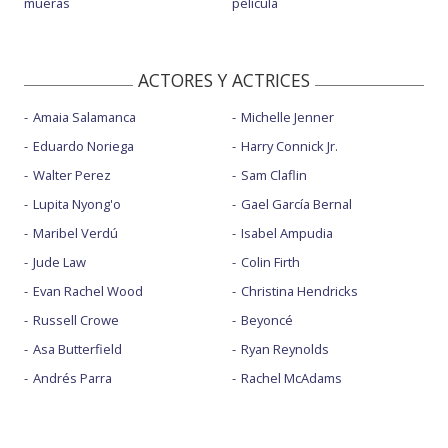
mueras
película
ACTORES Y ACTRICES
Amaia Salamanca
Michelle Jenner
Eduardo Noriega
Harry Connick Jr.
Walter Perez
Sam Claflin
Lupita Nyong'o
Gael García Bernal
Maribel Verdú
Isabel Ampudia
Jude Law
Colin Firth
Evan Rachel Wood
Christina Hendricks
Russell Crowe
Beyoncé
Asa Butterfield
Ryan Reynolds
Andrés Parra
Rachel McAdams