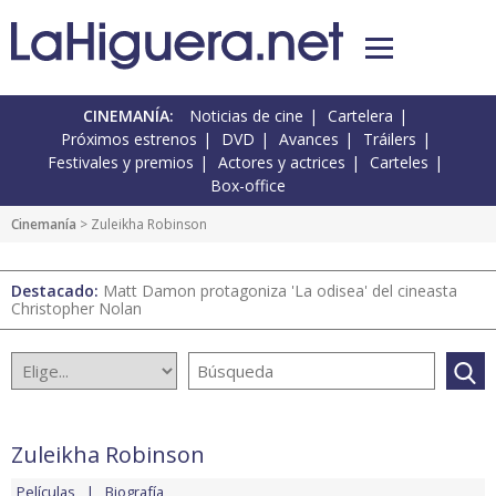
CINEMANÍA:
Noticias de cine
Cartelera
Próximos estrenos
DVD
Avances
Tráilers
Festivales y premios
Actores y actrices
Carteles
Box-office
Cinemanía
> Zuleikha Robinson
Destacado:
Matt Damon protagoniza 'La odisea' del cineasta
Christopher Nolan
Zuleikha Robinson
Películas
Biografía