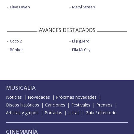
Clive Owen
Meryl Streep
AVANCES DESTACADOS
Coco 2
El jilguero
Búnker
Ella McCay
MUSICALIA
Noticias
Novedades
Próximas novedades
Discos históricos
Canciones
Festivales
Premios
Artistas y grupos
Portadas
Listas
Guía / directorio
CINEMANÍA