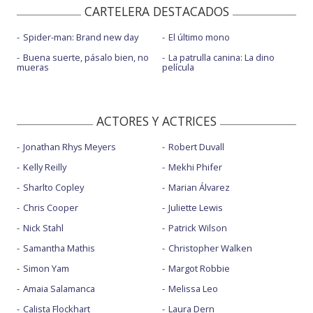
CARTELERA DESTACADOS
Spider-man: Brand new day
El último mono
Buena suerte, pásalo bien, no
La patrulla canina: La dino
mueras
película
ACTORES Y ACTRICES
Jonathan Rhys Meyers
Robert Duvall
Kelly Reilly
Mekhi Phifer
Sharlto Copley
Marian Álvarez
Chris Cooper
Juliette Lewis
Nick Stahl
Patrick Wilson
Samantha Mathis
Christopher Walken
Simon Yam
Margot Robbie
Amaia Salamanca
Melissa Leo
Calista Flockhart
Laura Dern