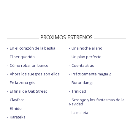
PROXIMOS ESTRENOS
En el corazón de la bestia
Una noche al año
El ser querido
Un plan perfecto
Cómo robar un banco
Cuenta atrás
Ahora los suegros son ellos
Prácticamente magia 2
En la zona gris
Burundanga
El final de Oak Street
Trinidad
Clayface
Scrooge y los fantasmas de la
Navidad
El nido
La maleta
Karateka