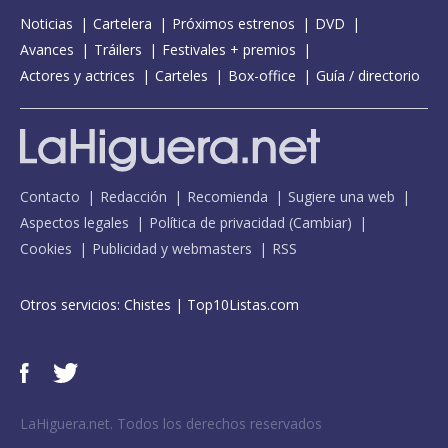
Noticias
Cartelera
Próximos estrenos
DVD
Avances
Tráilers
Festivales + premios
Actores y actrices
Carteles
Box-office
Guía / directorio
Contacto
Redacción
Recomienda
Sugiere una web
Aspectos legales
Política de privacidad
(
Cambiar
)
Cookies
Publicidad y webmasters
RSS
Otros servicios:
Chistes
|
Top10Listas.com
LaHiguera.net. Todos los derechos reservados