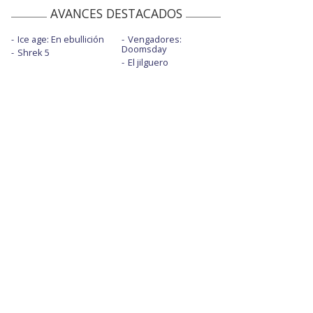
AVANCES DESTACADOS
Ice age: En ebullición
Vengadores:
Doomsday
Shrek 5
El jilguero