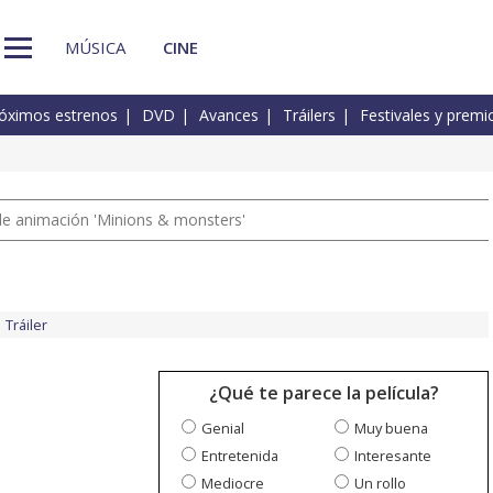
MÚSICA
CINE
óximos estrenos
DVD
Avances
Tráilers
Festivales y premi
a de animación 'Minions & monsters'
Tráiler
¿Qué te parece la película?
Genial
Muy buena
Entretenida
Interesante
Mediocre
Un rollo