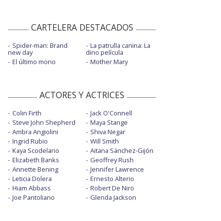
CARTELERA DESTACADOS
Spider-man: Brand
La patrulla canina: La
new day
dino película
El último mono
Mother Mary
ACTORES Y ACTRICES
Colin Firth
Jack O'Connell
Steve John Shepherd
Maya Stange
Ambra Angiolini
Shiva Negar
Ingrid Rubio
Will Smith
Kaya Scodelario
Aitana Sánchez-Gijón
Elizabeth Banks
Geoffrey Rush
Annette Bening
Jennifer Lawrence
Leticia Dolera
Ernesto Alterio
Hiam Abbass
Robert De Niro
Joe Pantoliano
Glenda Jackson