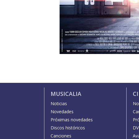
MUSICALIA
C
Noticias
Not
Novedades
Car
Próximas novedades
Pr
Discos históricos
DV
Canciones
Av