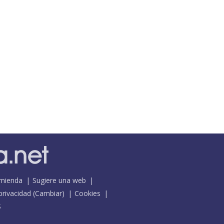
mienda
Sugiere una web
 privacidad
(
Cambiar
)
Cookies
S