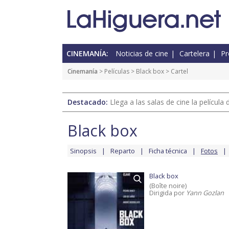
CINEMANÍA:
Noticias de cine
Cartelera
Pr
Cinemanía
> Películas >
Black box
> Cartel
Destacado:
Llega a las salas de cine la películ
Black box
Sinopsis
Reparto
Ficha técnica
Fotos
Black box
(Boîte noire)
Dirigida por
Yann Gozlan