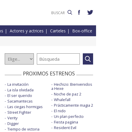
os
Actores y actrices
Carteles
Box-office
PROXIMOS ESTRENOS
La invitación
Hechizo: Bienvenidos
a Hexe
La isla olvidada
Noche de paz 2
El ser querido
Whalefall
Sacamantecas
Prácticamente magia 2
Las ciegas hormigas
El nido
Street Fighter
Un plan perfecto
Verity
Fiesta pagäna
Digger
Resident Evil
Tiempo de victoria