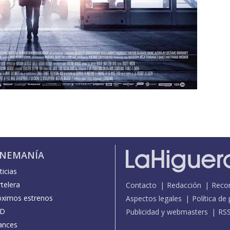
INEMANÍA
icias
telera
Contacto
Redacción
Reco
óximos estrenos
Aspectos legales
Política de
D
Publicidad y webmasters
RS
ances