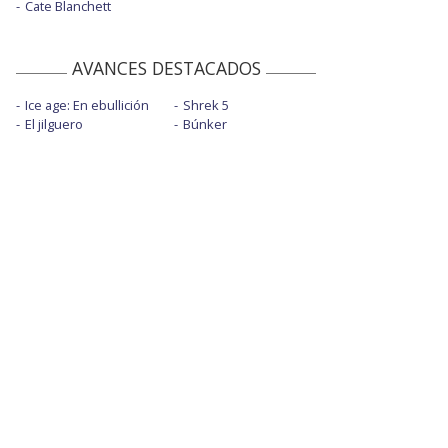
Cate Blanchett
AVANCES DESTACADOS
Ice age: En ebullición
Shrek 5
El jilguero
Búnker