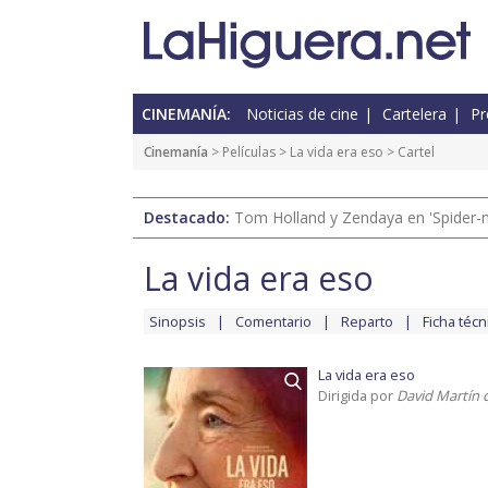
CINEMANÍA:
Noticias de cine
Cartelera
Pr
Cinemanía
> Películas >
La vida era eso
> Cartel
Destacado:
Tom Holland y Zendaya en 'Spider-
La vida era eso
Sinopsis
Comentario
Reparto
Ficha técn
La vida era eso
Dirigida por
David Martín 