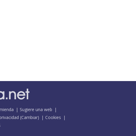
mienda
Sugiere una web
 privacidad
(
Cambiar
)
Cookies
S