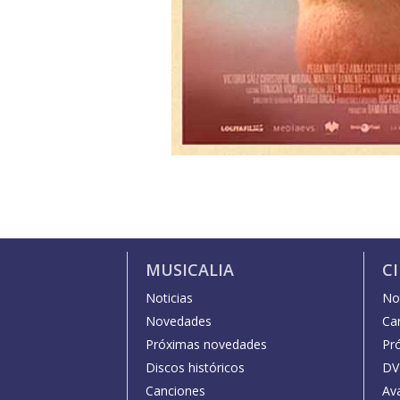
MUSICALIA
C
Noticias
Not
Novedades
Car
Próximas novedades
Pr
Discos históricos
DV
Canciones
Av