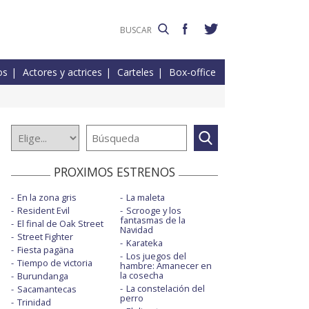
os
Actores y actrices
Carteles
Box-office
PROXIMOS ESTRENOS
En la zona gris
La maleta
Resident Evil
Scrooge y los
fantasmas de la
El final de Oak Street
Navidad
Street Fighter
Karateka
Fiesta pagäna
Los juegos del
Tiempo de victoria
hambre: Amanecer en
la cosecha
Burundanga
La constelación del
Sacamantecas
perro
Trinidad