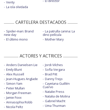
El director
Verity
La isla olvidada
CARTELERA DESTACADOS
Spider-man: Brand
La patrulla canina: La
new day
dino película
El último mono
Mother Mary
ACTORES Y ACTRICES
Anders Danielsen Lie
Jordi Vilches
Emily Blunt
Sofía Vergara
Alex Russell
Brad Pitt
Jean-Hugues Anglade
Danny Trejo
Simon Yam
Cayetana Guillén
Cuervo
Peter Mullan
Natalie Press
Morgan Freeman
Natalia de Molina
Jamie Foxx
Gabriel Macht
Annasophia Robb
Uma Thurman
Nicola Peltz