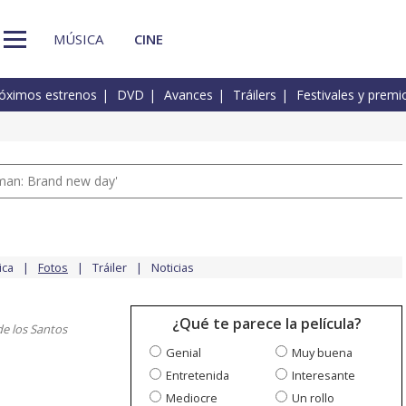
MÚSICA
CINE
óximos estrenos
DVD
Avances
Tráilers
Festivales y premi
man: Brand new day'
ica
Fotos
Tráiler
Noticias
¿Qué te parece la película?
de los Santos
Genial
Muy buena
Entretenida
Interesante
Mediocre
Un rollo