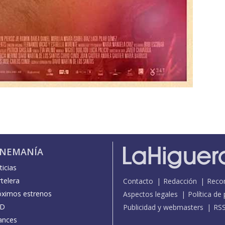
INEMANÍA
icias
telera
Contacto
Redacción
Reco
óximos estrenos
Aspectos legales
Política de
D
Publicidad y webmasters
RS
ances