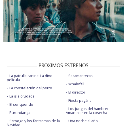
PROXIMOS ESTRENOS
La patrulla canina: La dino
Sacamantecas
película
Whalefall
La constelación del perro
El director
La isla olvidada
Fiesta pagäna
El ser querido
Los juegos del hambre:
Burundanga
Amanecer en la cosecha
Scrooge y los fantasmas de la
Una noche al año
Navidad