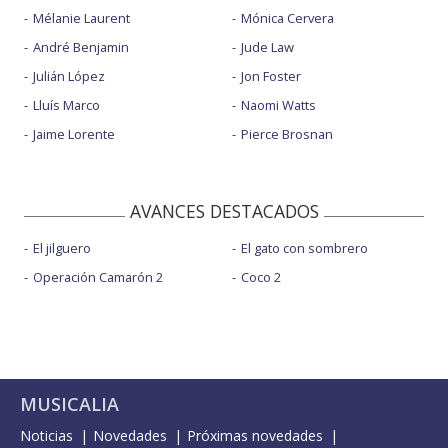
Mélanie Laurent
Mónica Cervera
André Benjamin
Jude Law
Julián López
Jon Foster
Lluís Marco
Naomi Watts
Jaime Lorente
Pierce Brosnan
AVANCES DESTACADOS
El jilguero
El gato con sombrero
Operación Camarón 2
Coco 2
MUSICALIA
Noticias
Novedades
Próximas novedades