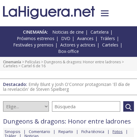
CINEMANÍA:
Noticias de cine
Cartelera
Próximos estrenos
DVD
Avances
Tráilers
Festivales y premios
Actores y actrices
Carteles
Box-office
Cinemanía
> Películas >
Dungeons & dragons: Honor entre ladrones
>
Carteles
> Cartel 6 de 16
Destacado:
Emily Blunt y Josh O'Connor protagonizan 'El día de
la revelación' de Steven Spielberg
Dungeons & dragons: Honor entre ladrones
Sinopsis
Comentario
Reparto
Ficha técnica
Fotos
Tráiler
Noticias