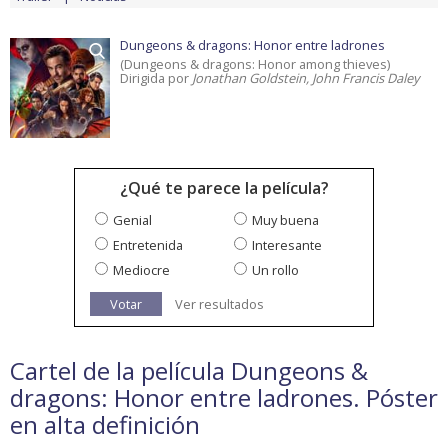
Dungeons & dragons: Honor entre ladrones
(Dungeons & dragons: Honor among thieves)
Dirigida por
Jonathan Goldstein, John Francis Daley
¿Qué te parece la película?
Genial
Muy buena
Entretenida
Interesante
Mediocre
Un rollo
Votar
Ver resultados
Cartel de la película Dungeons &
dragons: Honor entre ladrones. Póster
en alta definición