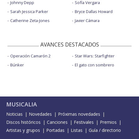
Johnny Depp
Sofía Vergara
Sarah Jessica Parker
Bryce Dallas Howard
Catherine Zeta-Jones
Javier Cámara
AVANCES DESTACADOS
Operación Camarón 2
Star Wars: Starfighter
Búnker
El gato con sombrero
MUSICALIA
Noticias
Novedades
Próximas novedades
Discos históricos
Canciones
Festivales
Premios
Artistas y grupos
Portadas
Listas
Guía / directorio