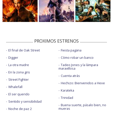
PROXIMOS ESTRENOS
El final de Oak Street
Fiesta pagäna
Digger
Cómo robar un banco
La otra madre
Tadeo Jones y la lámpara
maravillosa
En la zona gris
Cuenta atrás
Street Fighter
Hechizo: Bienvenidos a Hexe
Whalefall
Karateka
El ser querido
Trinidad
Sentido y sensibilidad
Buena suerte, pásalo bien, no
mueras
Noche de paz 2