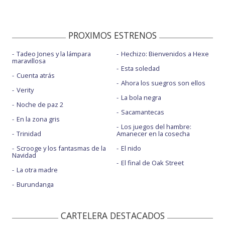
PROXIMOS ESTRENOS
Tadeo Jones y la lámpara
Hechizo: Bienvenidos a Hexe
maravillosa
Esta soledad
Cuenta atrás
Ahora los suegros son ellos
Verity
La bola negra
Noche de paz 2
Sacamantecas
En la zona gris
Los juegos del hambre:
Trinidad
Amanecer en la cosecha
Scrooge y los fantasmas de la
El nido
Navidad
El final de Oak Street
La otra madre
Burundanga
CARTELERA DESTACADOS