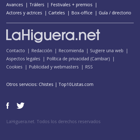
Avances
Tráilers
Festivales + premios
Actores y actrices
Carteles
Box-office
Guía / directorio
Contacto
Redacción
Recomienda
Sugiere una web
Aspectos legales
Política de privacidad
(
Cambiar
)
Cookies
Publicidad y webmasters
RSS
Otros servicios:
Chistes
|
Top10Listas.com
LaHiguera.net. Todos los derechos reservados