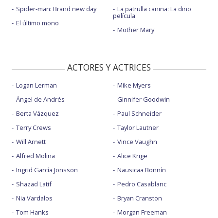
Spider-man: Brand new day
La patrulla canina: La dino
película
El último mono
Mother Mary
ACTORES Y ACTRICES
Logan Lerman
Mike Myers
Ángel de Andrés
Ginnifer Goodwin
Berta Vázquez
Paul Schneider
Terry Crews
Taylor Lautner
Will Arnett
Vince Vaughn
Alfred Molina
Alice Krige
Ingrid García Jonsson
Nausicaa Bonnín
Shazad Latif
Pedro Casablanc
Nia Vardalos
Bryan Cranston
Tom Hanks
Morgan Freeman