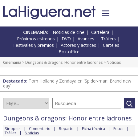
CINEMANÍA:
Noticias de cine
Cartelera
Próximos estrenos
DVD
Avances
Tráilers
Festivales y premios
Actores y actrices
Carteles
Box-office
Cinemanía
>
Dungeons & dragons: Honor entre ladrones
> Noticias
Destacado:
Tom Holland y Zendaya en 'Spider-man: Brand new
day'
Dungeons & dragons: Honor entre ladrones
Sinopsis
Comentario
Reparto
Ficha técnica
Fotos
Tráiler
Noticias