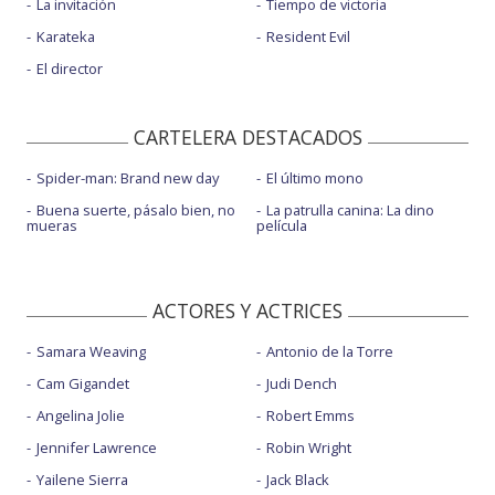
La invitación
Tiempo de victoria
Karateka
Resident Evil
El director
CARTELERA DESTACADOS
Spider-man: Brand new day
El último mono
Buena suerte, pásalo bien, no
La patrulla canina: La dino
mueras
película
ACTORES Y ACTRICES
Samara Weaving
Antonio de la Torre
Cam Gigandet
Judi Dench
Angelina Jolie
Robert Emms
Jennifer Lawrence
Robin Wright
Yailene Sierra
Jack Black