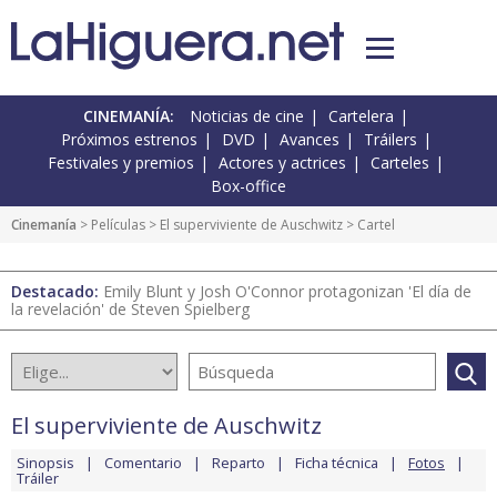
CINEMANÍA:
Noticias de cine
Cartelera
Próximos estrenos
DVD
Avances
Tráilers
Festivales y premios
Actores y actrices
Carteles
Box-office
Cinemanía
> Películas >
El superviviente de Auschwitz
> Cartel
Destacado:
Emily Blunt y Josh O'Connor protagonizan 'El día de
la revelación' de Steven Spielberg
El superviviente de Auschwitz
Sinopsis
Comentario
Reparto
Ficha técnica
Fotos
Tráiler