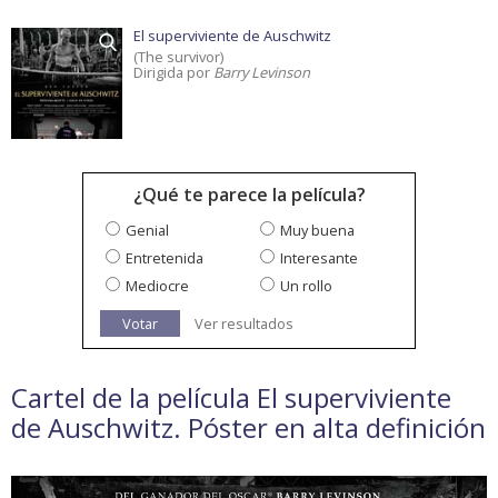
El superviviente de Auschwitz
(The survivor)
Dirigida por
Barry Levinson
¿Qué te parece la película?
Genial
Muy buena
Entretenida
Interesante
Mediocre
Un rollo
Votar
Ver resultados
Cartel de la película El superviviente
de Auschwitz. Póster en alta definición