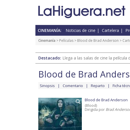
CINEMANÍA:
Noticias de cine
Cartelera
Pr
Cinemanía
> Películas >
Blood de Brad Anderson
> Cart
Destacado:
Llega a las salas de cine la películ
Blood de Brad Ander
Sinopsis
Comentario
Reparto
Ficha técn
Blood de Brad Anderson
(Blood)
Dirigida por
Brad Anderso