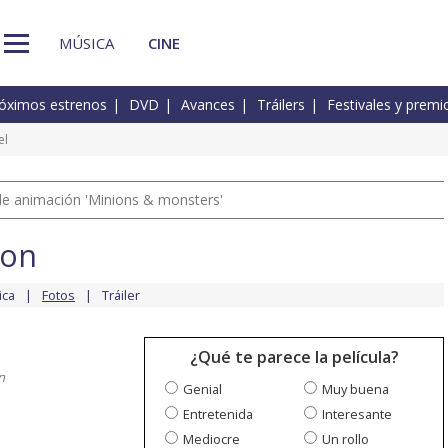
MÚSICA
CINE
óximos estrenos
DVD
Avances
Tráilers
Festivales y premi
el
a de animación 'Minions & monsters'
son
ica
Fotos
Tráiler
¿Qué te parece la película?
n
Genial
Muy buena
Entretenida
Interesante
Mediocre
Un rollo