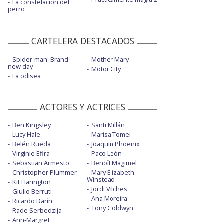
La constelación del
perro
CARTELERA DESTACADOS
Spider-man: Brand
Mother Mary
new day
Motor City
La odisea
ACTORES Y ACTRICES
Ben Kingsley
Santi Millán
Lucy Hale
Marisa Tomei
Belén Rueda
Joaquin Phoenix
Virginie Efira
Paco León
Sebastian Armesto
Benoît Magimel
Christopher Plummer
Mary Elizabeth
Winstead
Kit Harington
Jordi Vilches
Giulio Berruti
Ana Moreira
Ricardo Darín
Tony Goldwyn
Rade Serbedzija
Ann-Margret