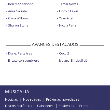
Ben Mendelsohn
Tamar Novas
Aura Garrido
Lincoln Lewis
Olivia Williams
Yvan Attal
Sharon Stone
Nicola Peltz
AVANCES DESTACADOS
Dune: Parte tres
Coco 2
El gato con sombrero
Ice age: En ebullición
MUSICALIA
Noticias
Novedades
Próximas novedades
Discos históricos
Canciones
Festivales
Premios