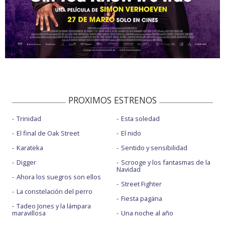
PROXIMOS ESTRENOS
Trinidad
Esta soledad
El final de Oak Street
El nido
Karateka
Sentido y sensibilidad
Digger
Scrooge y los fantasmas de la
Navidad
Ahora los suegros son ellos
Street Fighter
La constelación del perro
Fiesta pagäna
Tadeo Jones y la lámpara
maravillosa
Una noche al año