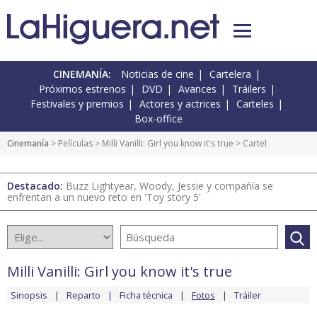
CINEMANÍA:
Noticias de cine
Cartelera
Próximos estrenos
DVD
Avances
Tráilers
Festivales y premios
Actores y actrices
Carteles
Box-office
Cinemanía
> Películas >
Milli Vanilli: Girl you know it's true
> Cartel
Destacado:
Buzz Lightyear, Woody, Jessie y compañía se
enfrentan a un nuevo reto en 'Toy story 5'
Milli Vanilli: Girl you know it's true
Sinopsis
Reparto
Ficha técnica
Fotos
Tráiler