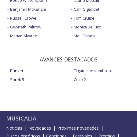
Reese Witherspoon
Laurie Metcalf
Benjamin McKenzie
Cam Gigandet
Russell Crowe
Tom Cruise
Gwyneth Paltrow
Monica Bellucci
Marian Álvarez
Mel Gibson
AVANCES DESTACADOS
Búnker
El gato con sombrero
Shrek 5
Coco 2
MUSICALIA
Noticias
Novedades
Próximas novedades
Discos históricos
Canciones
Festivales
Premios