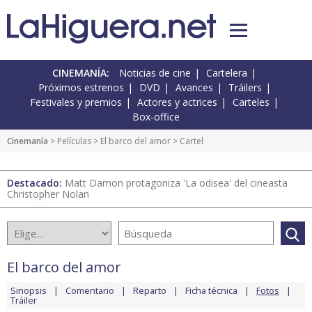
CINEMANÍA:
Noticias de cine
Cartelera
Próximos estrenos
DVD
Avances
Tráilers
Festivales y premios
Actores y actrices
Carteles
Box-office
Cinemanía
> Películas >
El barco del amor
> Cartel
Destacado:
Matt Damon protagoniza 'La odisea' del cineasta
Christopher Nolan
El barco del amor
Sinopsis
Comentario
Reparto
Ficha técnica
Fotos
Tráiler