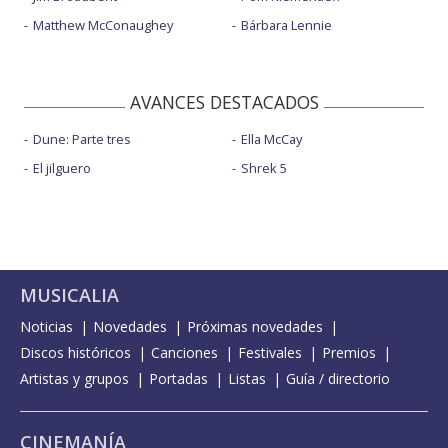
Matthew McConaughey
Bárbara Lennie
AVANCES DESTACADOS
Dune: Parte tres
Ella McCay
El jilguero
Shrek 5
MUSICALIA
Noticias
Novedades
Próximas novedades
Discos históricos
Canciones
Festivales
Premios
Artistas y grupos
Portadas
Listas
Guía / directorio
CINEMANÍA