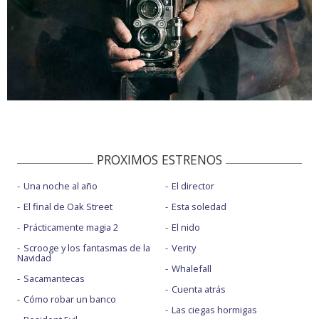
PROXIMOS ESTRENOS
Una noche al año
El director
El final de Oak Street
Esta soledad
Prácticamente magia 2
El nido
Scrooge y los fantasmas de la
Verity
Navidad
Whalefall
Sacamantecas
Cuenta atrás
Cómo robar un banco
Las ciegas hormigas