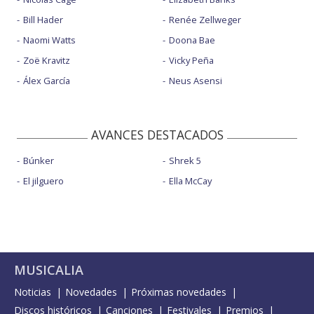
Bill Hader
Renée Zellweger
Naomi Watts
Doona Bae
Zoë Kravitz
Vicky Peña
Álex García
Neus Asensi
AVANCES DESTACADOS
Búnker
Shrek 5
El jilguero
Ella McCay
MUSICALIA
Noticias
Novedades
Próximas novedades
Discos históricos
Canciones
Festivales
Premios