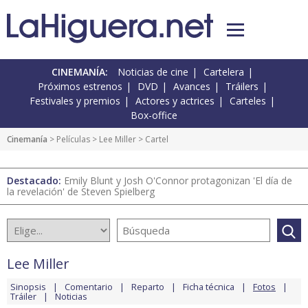
CINEMANÍA:
Noticias de cine
Cartelera
Próximos estrenos
DVD
Avances
Tráilers
Festivales y premios
Actores y actrices
Carteles
Box-office
Cinemanía
> Películas >
Lee Miller
> Cartel
Destacado:
Emily Blunt y Josh O'Connor protagonizan 'El día de
la revelación' de Steven Spielberg
Lee Miller
Sinopsis
Comentario
Reparto
Ficha técnica
Fotos
Tráiler
Noticias