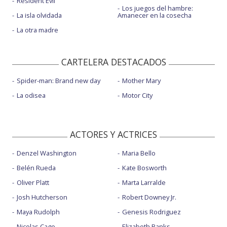
Resident Evil
Los juegos del hambre:
La isla olvidada
Amanecer en la cosecha
La otra madre
CARTELERA DESTACADOS
Spider-man: Brand new day
Mother Mary
La odisea
Motor City
ACTORES Y ACTRICES
Denzel Washington
Maria Bello
Belén Rueda
Kate Bosworth
Oliver Platt
Marta Larralde
Josh Hutcherson
Robert Downey Jr.
Maya Rudolph
Genesis Rodriguez
Nicolas Cage
Elizabeth Banks