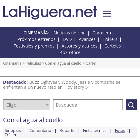
CINEMANÍA:
Noticias de cine
Cartelera
Próximos estrenos
DVD
Avances
Tráilers
Festivales y premios
Actores y actrices
Carteles
Box-office
Cinemanía
> Películas >
Con el agua al cuello
> Cartel
Destacado:
Buzz Lightyear, Woody, Jessie y compañía se
enfrentan a un nuevo reto en 'Toy story 5'
Con el agua al cuello
Sinopsis
Comentario
Reparto
Ficha técnica
Fotos
Tráiler