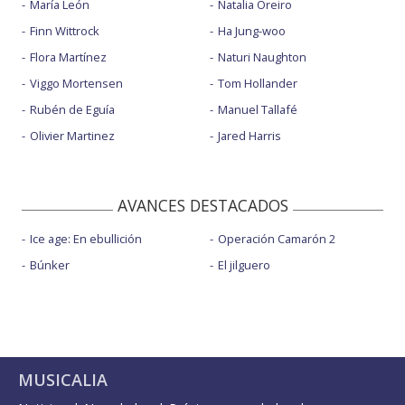
María León
Natalia Oreiro
Finn Wittrock
Ha Jung-woo
Flora Martínez
Naturi Naughton
Viggo Mortensen
Tom Hollander
Rubén de Eguía
Manuel Tallafé
Olivier Martinez
Jared Harris
AVANCES DESTACADOS
Ice age: En ebullición
Operación Camarón 2
Búnker
El jilguero
MUSICALIA