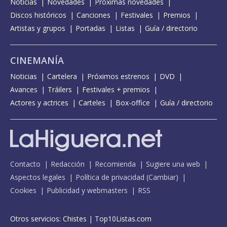
Noticias
Novedades
Próximas novedades
Discos históricos
Canciones
Festivales
Premios
Artistas y grupos
Portadas
Listas
Guía / directorio
CINEMANÍA
Noticias
Cartelera
Próximos estrenos
DVD
Avances
Tráilers
Festivales + premios
Actores y actrices
Carteles
Box-office
Guía / directorio
Contacto
Redacción
Recomienda
Sugiere una web
Aspectos legales
Política de privacidad
(
Cambiar
)
Cookies
Publicidad y webmasters
RSS
Otros servicios:
Chistes
|
Top10Listas.com