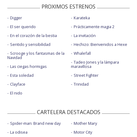
PROXIMOS ESTRENOS
Digger
Karateka
El ser querido
Prácticamente magia 2
En el corazón de la bestia
La invitación
Sentido y sensibilidad
Hechizo: Bienvenidos a Hexe
Scrooge y los fantasmas de la
Whalefall
Navidad
Tadeo Jones y la lámpara
Las ciegas hormigas
maravillosa
Esta soledad
Street Fighter
Clayface
Trinidad
El nido
CARTELERA DESTACADOS
Spider-man: Brand new day
Mother Mary
La odisea
Motor City