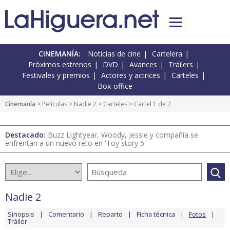
CINEMANÍA:
Noticias de cine
Cartelera
Próximos estrenos
DVD
Avances
Tráilers
Festivales y premios
Actores y actrices
Carteles
Box-office
Cinemanía
> Películas >
Nadie 2
>
Carteles
> Cartel 1 de 2
Destacado:
Buzz Lightyear, Woody, Jessie y compañía se
enfrentan a un nuevo reto en 'Toy story 5'
Nadie 2
Sinopsis
Comentario
Reparto
Ficha técnica
Fotos
Tráiler