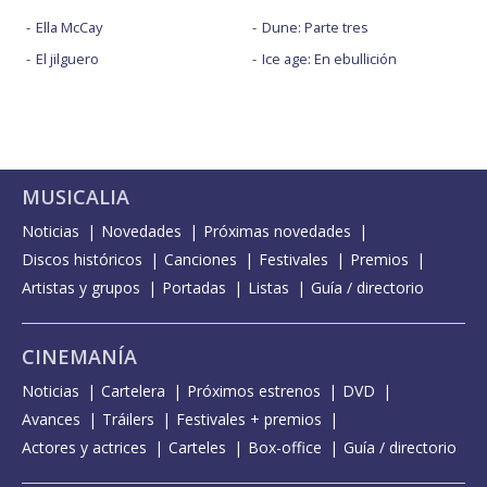
Ella McCay
Dune: Parte tres
El jilguero
Ice age: En ebullición
MUSICALIA
Noticias
Novedades
Próximas novedades
Discos históricos
Canciones
Festivales
Premios
Artistas y grupos
Portadas
Listas
Guía / directorio
CINEMANÍA
Noticias
Cartelera
Próximos estrenos
DVD
Avances
Tráilers
Festivales + premios
Actores y actrices
Carteles
Box-office
Guía / directorio