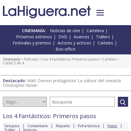
CINEMANÍA:
Noticias de cine
Cartelera
Próximos estrenos
DVD
Avances
Tráilers
Festivales y premios
Actores y actrices
Carteles
Box-office
Cinemanía
> Películas >
Los 4 Fantásticos: Primeros pasos
>
Carteles
>
Cartel 2 de 4
Destacado:
Matt Damon protagoniza 'La odisea' del cineasta
Christopher Nolan
Los 4 Fantásticos: Primeros pasos
Sinopsis
Comentario
Reparto
Ficha técnica
Fotos
Tráiler
Noticias