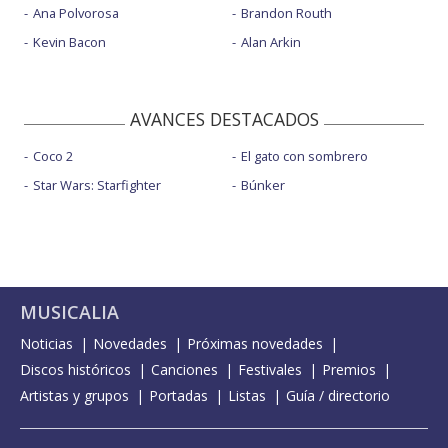
Ana Polvorosa
Brandon Routh
Kevin Bacon
Alan Arkin
AVANCES DESTACADOS
Coco 2
El gato con sombrero
Star Wars: Starfighter
Búnker
MUSICALIA
Noticias
Novedades
Próximas novedades
Discos históricos
Canciones
Festivales
Premios
Artistas y grupos
Portadas
Listas
Guía / directorio