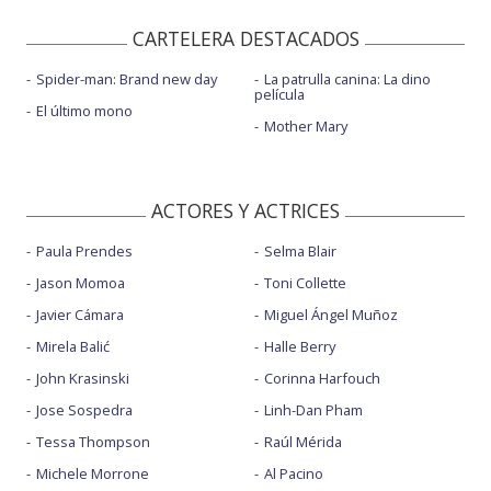
CARTELERA DESTACADOS
Spider-man: Brand new day
La patrulla canina: La dino
película
El último mono
Mother Mary
ACTORES Y ACTRICES
Paula Prendes
Selma Blair
Jason Momoa
Toni Collette
Javier Cámara
Miguel Ángel Muñoz
Mirela Balić
Halle Berry
John Krasinski
Corinna Harfouch
Jose Sospedra
Linh-Dan Pham
Tessa Thompson
Raúl Mérida
Michele Morrone
Al Pacino