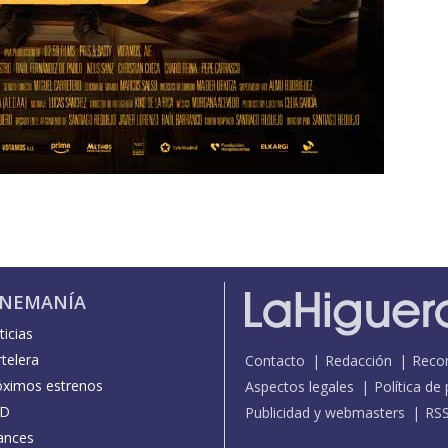
INEMANÍA
icias
telera
Contacto
Redacción
Reco
óximos estrenos
Aspectos legales
Política de
D
Publicidad y webmasters
RS
ances