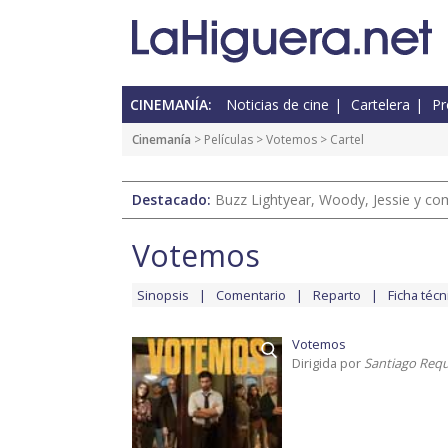
CINEMANÍA:
Noticias de cine
Cartelera
Pr
Cinemanía
> Películas >
Votemos
> Cartel
Destacado:
Buzz Lightyear, Woody, Jessie y com
Votemos
Sinopsis
Comentario
Reparto
Ficha técn
Votemos
Dirigida por
Santiago Req