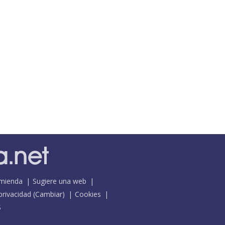
mienda
Sugiere una web
 privacidad
(
Cambiar
)
Cookies
S