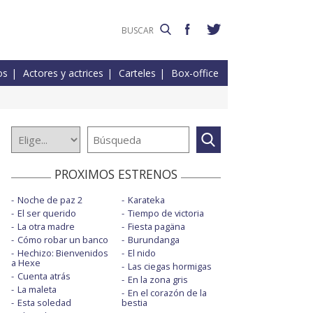
os
Actores y actrices
Carteles
Box-office
PROXIMOS ESTRENOS
Noche de paz 2
Karateka
El ser querido
Tiempo de victoria
La otra madre
Fiesta pagäna
Cómo robar un banco
Burundanga
Hechizo: Bienvenidos
El nido
a Hexe
Las ciegas hormigas
Cuenta atrás
En la zona gris
La maleta
En el corazón de la
Esta soledad
bestia