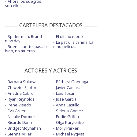
Ahora los suegros
son ellos
CARTELERA DESTACADOS
Spider-man: Brand
El último mono
new day
La patrulla canina: La
Buena suerte, pásalo
dino película
bien, no mueras
ACTORES Y ACTRICES
Barbara Sukowa
Bárbara Goenaga
Chiwetel Ejiofor
Javier Cámara
Ariadna Cabrol
Luis Tosar
Ryan Reynolds
José Garcia
Irene Visedo
Anna Castillo
Eva Green
Selena Gomez
Natalie Dormer
Eddie Griffin
Ricardo Darín
Olga Kurylenko
Bridget Moynahan
Molly Parker
Sienna Miller
Michael Nyqvist