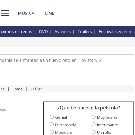
MÚSICA
CINE
óximos estrenos
DVD
Avances
Tráilers
Festivales y premi
pañía se enfrentan a un nuevo reto en 'Toy story 5'
ica
Fotos
Tráiler
¿Qué te parece la película?
uejo
Genial
Muy buena
Entretenida
Interesante
Mediocre
Un rollo