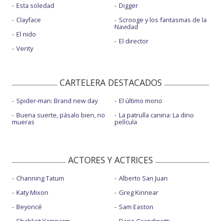
Esta soledad
Digger
Clayface
Scrooge y los fantasmas de la
Navidad
El nido
El director
Verity
CARTELERA DESTACADOS
Spider-man: Brand new day
El último mono
Buena suerte, pásalo bien, no
La patrulla canina: La dino
mueras
película
ACTORES Y ACTRICES
Channing Tatum
Alberto San Juan
Katy Mixon
Greg Kinnear
Beyoncé
Sam Easton