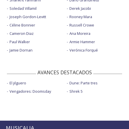
Shahkrit Yamnarm
Dario Grandinetti
Soledad Villamil
Derek Jacobi
Joseph Gordon-Levitt
Rooney Mara
Céline Bonnier
Russell Crowe
Cameron Diaz
Ana Moreira
Paul Walker
Armie Hammer
Jamie Dornan
Verónica Forqué
AVANCES DESTACADOS
El jilguero
Dune: Parte tres
Vengadores: Doomsday
Shrek 5
MUSICALIA