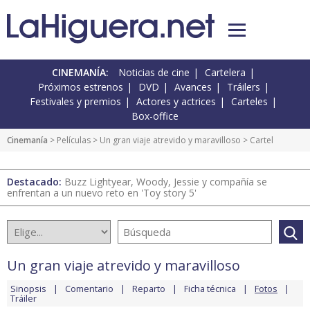
CINEMANÍA:
Noticias de cine
Cartelera
Próximos estrenos
DVD
Avances
Tráilers
Festivales y premios
Actores y actrices
Carteles
Box-office
Cinemanía
> Películas >
Un gran viaje atrevido y maravilloso
> Cartel
Destacado:
Buzz Lightyear, Woody, Jessie y compañía se
enfrentan a un nuevo reto en 'Toy story 5'
Un gran viaje atrevido y maravilloso
Sinopsis
Comentario
Reparto
Ficha técnica
Fotos
Tráiler