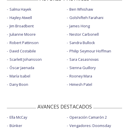
Salma Hayek
Ben Whishaw
Hayley Atwell
Golshifteh Farahani
Jim Broadbent
James Hong
Julianne Moore
Nestor Carbonell
Robert Pattinson
Sandra Bullock
David Costabile
Philip Seymour Hoffman
Scarlett Johansson
Sara Casasnovas
Óscar Jaenada
Sienna Guillory
María Isabel
Rooney Mara
Dany Boon
Himesh Patel
AVANCES DESTACADOS
Ella McCay
Operación Camarón 2
Búnker
Vengadores: Doomsday