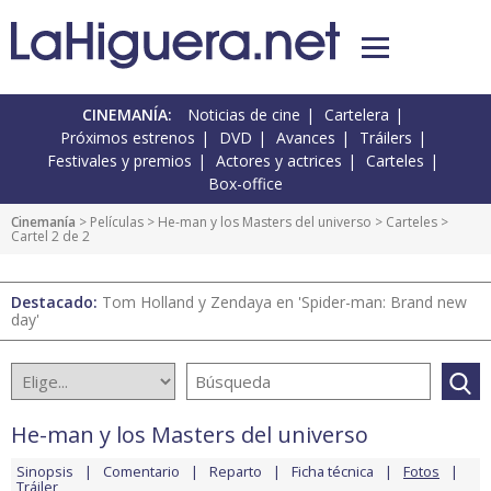
CINEMANÍA:
Noticias de cine
Cartelera
Próximos estrenos
DVD
Avances
Tráilers
Festivales y premios
Actores y actrices
Carteles
Box-office
Cinemanía
> Películas >
He-man y los Masters del universo
>
Carteles
>
Cartel 2 de 2
Destacado:
Tom Holland y Zendaya en 'Spider-man: Brand new
day'
He-man y los Masters del universo
Sinopsis
Comentario
Reparto
Ficha técnica
Fotos
Tráiler