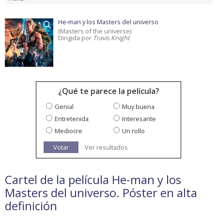
He-man y los Masters del universo
(Masters of the universe)
Dirigida por
Travis Knight
¿Qué te parece la película?
Genial
Muy buena
Entretenida
Interesante
Mediocre
Un rollo
Votar
Ver resultados
Cartel de la película He-man y los
Masters del universo. Póster en alta
definición