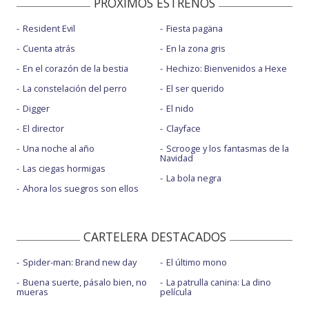
PROXIMOS ESTRENOS
Resident Evil
Fiesta pagäna
Cuenta atrás
En la zona gris
En el corazón de la bestia
Hechizo: Bienvenidos a Hexe
La constelación del perro
El ser querido
Digger
El nido
El director
Clayface
Una noche al año
Scrooge y los fantasmas de la
Navidad
Las ciegas hormigas
La bola negra
Ahora los suegros son ellos
CARTELERA DESTACADOS
Spider-man: Brand new day
El último mono
Buena suerte, pásalo bien, no
La patrulla canina: La dino
mueras
película