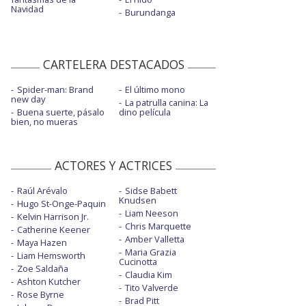
Navidad
Burundanga
CARTELERA DESTACADOS
Spider-man: Brand
El último mono
new day
La patrulla canina: La
Buena suerte, pásalo
dino película
bien, no mueras
ACTORES Y ACTRICES
Raúl Arévalo
Sidse Babett
Knudsen
Hugo St-Onge-Paquin
Liam Neeson
Kelvin Harrison Jr.
Chris Marquette
Catherine Keener
Amber Valletta
Maya Hazen
Maria Grazia
Liam Hemsworth
Cucinotta
Zoe Saldaña
Claudia Kim
Ashton Kutcher
Tito Valverde
Rose Byrne
Brad Pitt