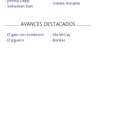
Johnny Depp
Odette Annable
Sebastian Stan
AVANCES DESTACADOS
El gato con sombrero
Ella McCay
El jilguero
Búnker