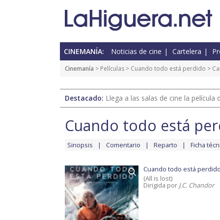
CINEMANÍA:
Noticias de cine
Cartelera
Pr
Cinemanía
> Películas >
Cuando todo está perdido
> Ca
Destacado:
Llega a las salas de cine la películ
Cuando todo está per
Sinopsis
Comentario
Reparto
Ficha técn
Cuando todo está perdid
(All is lost)
Dirigida por
J.C. Chandor