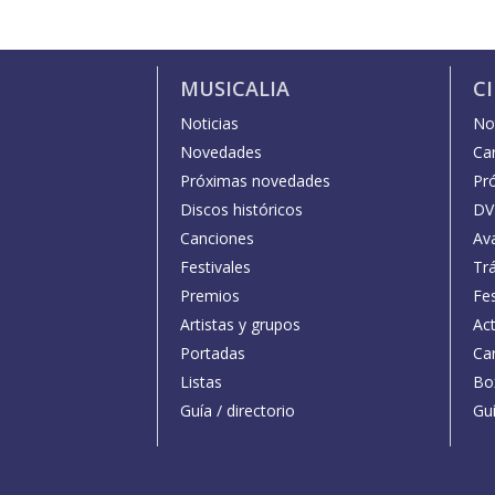
MUSICALIA
C
Noticias
Not
Novedades
Car
Próximas novedades
Pr
Discos históricos
DV
Canciones
Av
Festivales
Trá
Premios
Fe
Artistas y grupos
Act
Portadas
Car
Listas
Bo
Guía / directorio
Guí