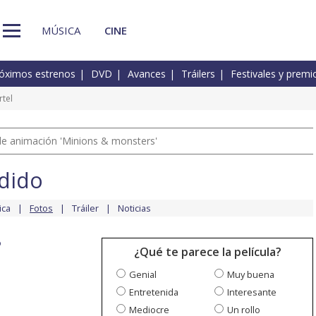
MÚSICA
CINE
óximos estrenos
DVD
Avances
Tráilers
Festivales y premi
rtel
a de animación 'Minions & monsters'
dido
ica
Fotos
Tráiler
Noticias
o
¿Qué te parece la película?
Genial
Muy buena
Entretenida
Interesante
Mediocre
Un rollo