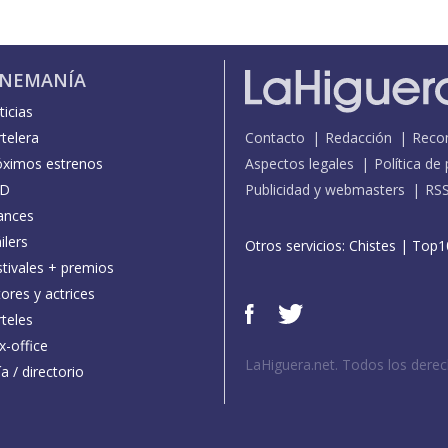
INEMANÍA
icias
telera
Contacto
Redacción
Reco
óximos estrenos
Aspectos legales
Política de
D
Publicidad y webmasters
RS
ances
ilers
Otros servicios:
Chistes
|
Top1
stivales + premios
ores y actrices
teles
x-office
LaHiguera.net. Todos los dere
a / directorio