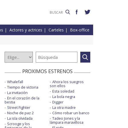
os
Actores y actrices
Carteles
Box-office
PROXIMOS ESTRENOS
Whalefall
Ahora los suegros
son ellos
Tiempo de victoria
Esta soledad
La invitación
La bola negra
En el corazón de la
bestia
Digger
Street Fighter
La otra madre
Noche de paz 2
Cómo robar un banco
La isla olvidada
Tadeo Jones y la
lámpara maravillosa
Scrooge y los
fantasmas de la
El nido