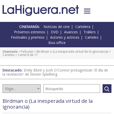
CINEMANÍA:
Noticias de cine
Cartelera
Próximos estrenos
DVD
Avances
Tráilers
Festivales y premios
Actores y actrices
Carteles
Box-office
Cinemanía
> Películas >
Birdman o (La inesperada virtud de la ignorancia)
>
Carteles
> Cartel 8 de 11
Destacado:
Emily Blunt y Josh O'Connor protagonizan 'El día de
la revelación' de Steven Spielberg
Birdman o (La inesperada virtud de la
ignorancia)