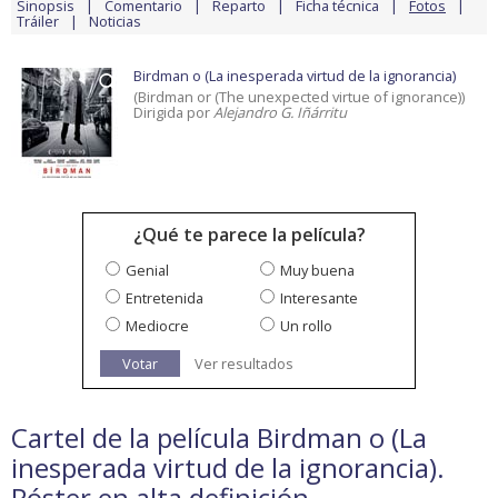
Sinopsis
Comentario
Reparto
Ficha técnica
Fotos
Tráiler
Noticias
Birdman o (La inesperada virtud de la ignorancia)
(Birdman or (The unexpected virtue of ignorance))
Dirigida por
Alejandro G. Iñárritu
¿Qué te parece la película?
Genial
Muy buena
Entretenida
Interesante
Mediocre
Un rollo
Votar
Ver resultados
Cartel de la película Birdman o (La
inesperada virtud de la ignorancia).
Póster en alta definición