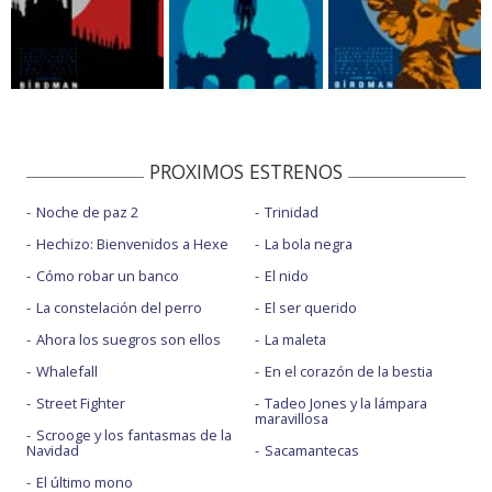
PROXIMOS ESTRENOS
Noche de paz 2
Trinidad
Hechizo: Bienvenidos a Hexe
La bola negra
Cómo robar un banco
El nido
La constelación del perro
El ser querido
Ahora los suegros son ellos
La maleta
Whalefall
En el corazón de la bestia
Street Fighter
Tadeo Jones y la lámpara
maravillosa
Scrooge y los fantasmas de la
Navidad
Sacamantecas
El último mono