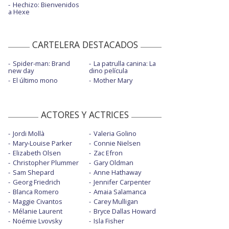
Hechizo: Bienvenidos
a Hexe
CARTELERA DESTACADOS
Spider-man: Brand
La patrulla canina: La
new day
dino película
El último mono
Mother Mary
ACTORES Y ACTRICES
Jordi Mollà
Valeria Golino
Mary-Louise Parker
Connie Nielsen
Elizabeth Olsen
Zac Efron
Christopher Plummer
Gary Oldman
Sam Shepard
Anne Hathaway
Georg Friedrich
Jennifer Carpenter
Blanca Romero
Amaia Salamanca
Maggie Civantos
Carey Mulligan
Mélanie Laurent
Bryce Dallas Howard
Noémie Lvovsky
Isla Fisher