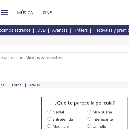
MÚSICA
CINE
óximos estrenos
DVD
Avances
Tráilers
Festivales y premi
a de animación 'Minions & monsters'
ica
Fotos
Tráiler
¿Qué te parece la película?
Genial
Muy buena
Entretenida
Interesante
Mediocre
Un rollo