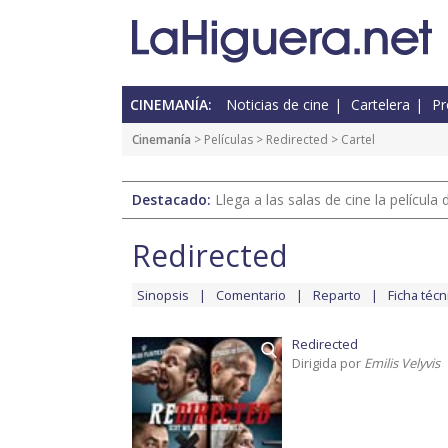
CINEMANÍA:
Noticias de cine
Cartelera
Pr
Cinemanía
> Películas >
Redirected
> Cartel
Destacado:
Llega a las salas de cine la películ
Redirected
Sinopsis
Comentario
Reparto
Ficha técn
Redirected
Dirigida por
Emilis Velyvis