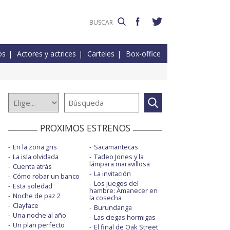
os
Actores y actrices
Carteles
Box-office
PROXIMOS ESTRENOS
En la zona gris
Sacamantecas
La isla olvidada
Tadeo Jones y la
lámpara maravillosa
Cuenta atrás
La invitación
Cómo robar un banco
Los juegos del
Esta soledad
hambre: Amanecer en
Noche de paz 2
la cosecha
Clayface
Burundanga
Una noche al año
Las ciegas hormigas
Un plan perfecto
El final de Oak Street