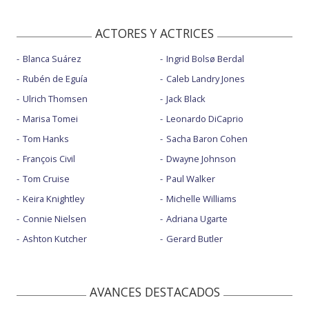
ACTORES Y ACTRICES
Blanca Suárez
Ingrid Bolsø Berdal
Rubén de Eguía
Caleb Landry Jones
Ulrich Thomsen
Jack Black
Marisa Tomei
Leonardo DiCaprio
Tom Hanks
Sacha Baron Cohen
François Civil
Dwayne Johnson
Tom Cruise
Paul Walker
Keira Knightley
Michelle Williams
Connie Nielsen
Adriana Ugarte
Ashton Kutcher
Gerard Butler
AVANCES DESTACADOS