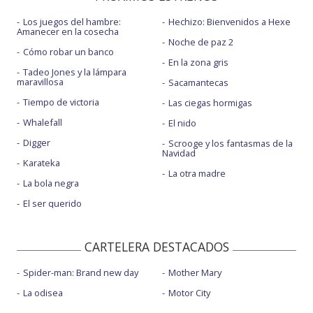
Los juegos del hambre:
Hechizo: Bienvenidos a Hexe
Amanecer en la cosecha
Noche de paz 2
Cómo robar un banco
En la zona gris
Tadeo Jones y la lámpara
maravillosa
Sacamantecas
Tiempo de victoria
Las ciegas hormigas
Whalefall
El nido
Digger
Scrooge y los fantasmas de la
Navidad
Karateka
La otra madre
La bola negra
El ser querido
CARTELERA DESTACADOS
Spider-man: Brand new day
Mother Mary
La odisea
Motor City