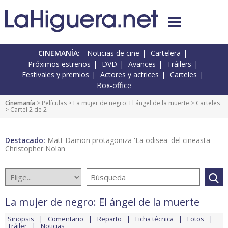
CINEMANÍA:
Noticias de cine
Cartelera
Próximos estrenos
DVD
Avances
Tráilers
Festivales y premios
Actores y actrices
Carteles
Box-office
Cinemanía
> Películas >
La mujer de negro: El ángel de la muerte
>
Carteles
> Cartel 2 de 2
Destacado:
Matt Damon protagoniza 'La odisea' del cineasta
Christopher Nolan
La mujer de negro: El ángel de la muerte
Sinopsis
Comentario
Reparto
Ficha técnica
Fotos
Tráiler
Noticias