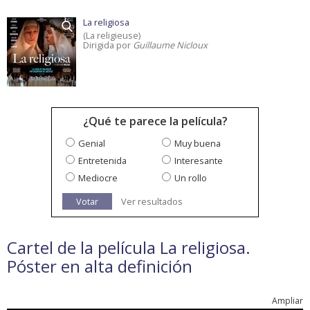
La religiosa
(La religieuse)
Dirigida por
Guillaume Nicloux
¿Qué te parece la película?
Genial
Muy buena
Entretenida
Interesante
Mediocre
Un rollo
Votar
Ver resultados
Cartel de la película La religiosa.
Póster en alta definición
Ampliar