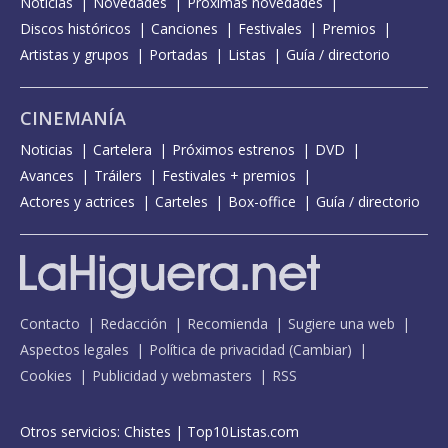
Noticias
Novedades
Próximas novedades
Discos históricos
Canciones
Festivales
Premios
Artistas y grupos
Portadas
Listas
Guía / directorio
CINEMANÍA
Noticias
Cartelera
Próximos estrenos
DVD
Avances
Tráilers
Festivales + premios
Actores y actrices
Carteles
Box-office
Guía / directorio
Contacto
Redacción
Recomienda
Sugiere una web
Aspectos legales
Política de privacidad
(
Cambiar
)
Cookies
Publicidad y webmasters
RSS
Otros servicios:
Chistes
|
Top10Listas.com