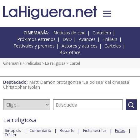
CINEMANÍA:
Noticias de cine
Cartelera
Próximos estrenos
DVD
Avances
Tráilers
Festivales y premios
Actores y actrices
Carteles
Box-office
Cinemanía
> Películas >
La religiosa
> Cartel
Destacado:
Matt Damon protagoniza 'La odisea' del cineasta
Christopher Nolan
La religiosa
Sinopsis
Comentario
Reparto
Ficha técnica
Fotos
Tráiler