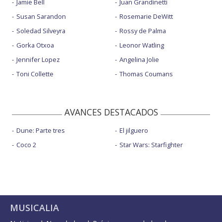
Jamie Bell
Juan Grandinetti
Susan Sarandon
Rosemarie DeWitt
Soledad Silveyra
Rossy de Palma
Gorka Otxoa
Leonor Watling
Jennifer Lopez
Angelina Jolie
Toni Collette
Thomas Coumans
AVANCES DESTACADOS
Dune: Parte tres
El jilguero
Coco 2
Star Wars: Starfighter
MUSICALIA