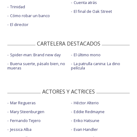
Cuenta atrás
Trinidad
El final de Oak Street
Cómo robar un banco
El director
CARTELERA DESTACADOS
Spider-man: Brand new day
El último mono
Buena suerte, pásalo bien, no
La patrulla canina: La dino
mueras
película
ACTORES Y ACTRICES
Mar Regueras
Héctor Alterio
Mary Steenburgen
Eddie Redmayne
Fernando Tejero
Eriko Hatsune
Jessica Alba
Evan Handler