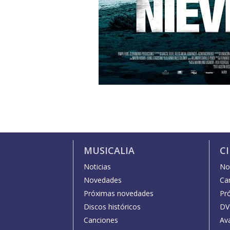
MUSICALIA
C
Noticias
Not
Novedades
Car
Próximas novedades
Pr
Discos históricos
DV
Canciones
Av