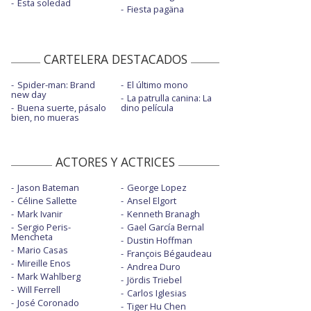
Esta soledad
Fiesta pagäna
CARTELERA DESTACADOS
Spider-man: Brand
El último mono
new day
La patrulla canina: La
Buena suerte, pásalo
dino película
bien, no mueras
ACTORES Y ACTRICES
Jason Bateman
George Lopez
Céline Sallette
Ansel Elgort
Mark Ivanir
Kenneth Branagh
Sergio Peris-
Gael García Bernal
Mencheta
Dustin Hoffman
Mario Casas
François Bégaudeau
Mireille Enos
Andrea Duro
Mark Wahlberg
Jördis Triebel
Will Ferrell
Carlos Iglesias
José Coronado
Tiger Hu Chen