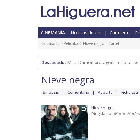
CINEMANÍA:
Noticias de cine
Cartelera
Pr
Cinemanía
> Películas >
Nieve negra
> Cartel
Destacado:
Matt Damon protagoniza 'La odisea'
Nieve negra
Sinopsis
Comentario
Reparto
Ficha técn
Nieve negra
Dirigida por
Martin Hodar