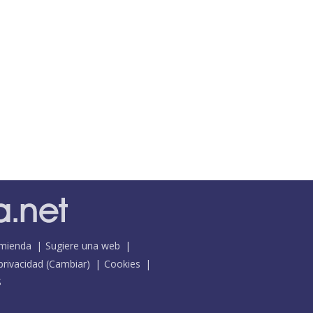
mienda
Sugiere una web
 privacidad
(
Cambiar
)
Cookies
S