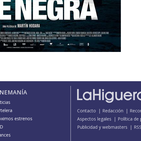
INEMANÍA
icias
telera
Contacto
Redacción
Reco
óximos estrenos
Aspectos legales
Política de
D
Publicidad y webmasters
RS
ances