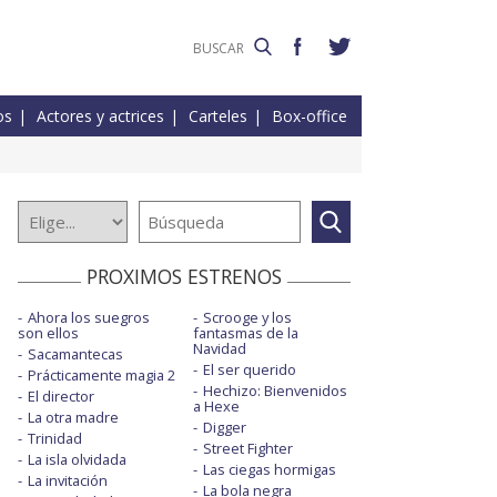
os
Actores y actrices
Carteles
Box-office
PROXIMOS ESTRENOS
Ahora los suegros
Scrooge y los
son ellos
fantasmas de la
Navidad
Sacamantecas
El ser querido
Prácticamente magia 2
Hechizo: Bienvenidos
El director
a Hexe
La otra madre
Digger
Trinidad
Street Fighter
La isla olvidada
Las ciegas hormigas
La invitación
La bola negra