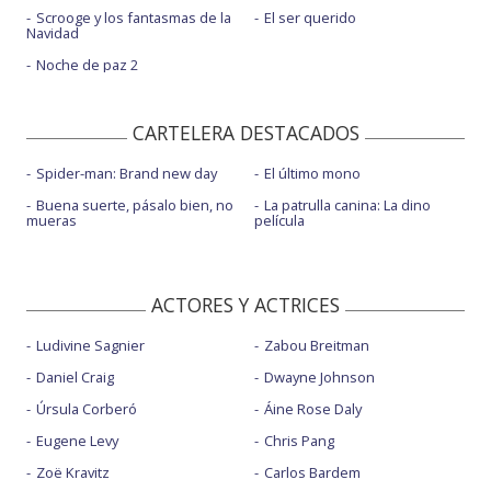
Scrooge y los fantasmas de la
El ser querido
Navidad
Noche de paz 2
CARTELERA DESTACADOS
Spider-man: Brand new day
El último mono
Buena suerte, pásalo bien, no
La patrulla canina: La dino
mueras
película
ACTORES Y ACTRICES
Ludivine Sagnier
Zabou Breitman
Daniel Craig
Dwayne Johnson
Úrsula Corberó
Áine Rose Daly
Eugene Levy
Chris Pang
Zoë Kravitz
Carlos Bardem