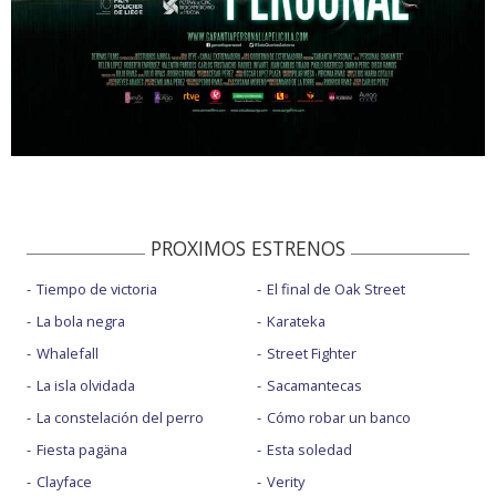
PROXIMOS ESTRENOS
Tiempo de victoria
El final de Oak Street
La bola negra
Karateka
Whalefall
Street Fighter
La isla olvidada
Sacamantecas
La constelación del perro
Cómo robar un banco
Fiesta pagäna
Esta soledad
Clayface
Verity