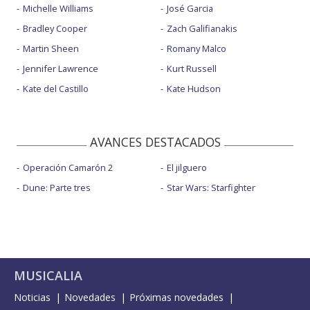
Michelle Williams
José Garcia
Bradley Cooper
Zach Galifianakis
Martin Sheen
Romany Malco
Jennifer Lawrence
Kurt Russell
Kate del Castillo
Kate Hudson
AVANCES DESTACADOS
Operación Camarón 2
El jilguero
Dune: Parte tres
Star Wars: Starfighter
MUSICALIA
Noticias
Novedades
Próximas novedades