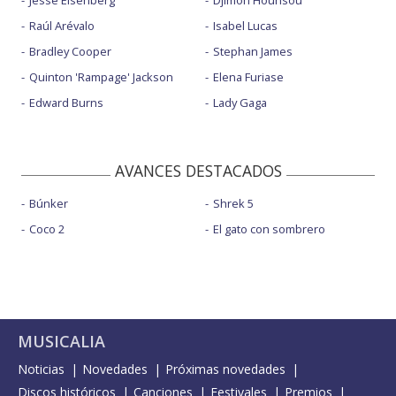
Jesse Eisenberg
Djimon Hounsou
Raúl Arévalo
Isabel Lucas
Bradley Cooper
Stephan James
Quinton 'Rampage' Jackson
Elena Furiase
Edward Burns
Lady Gaga
AVANCES DESTACADOS
Búnker
Shrek 5
Coco 2
El gato con sombrero
MUSICALIA
Noticias
Novedades
Próximas novedades
Discos históricos
Canciones
Festivales
Premios