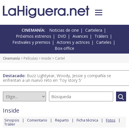
CINEMANÍA:
Noticias de cine
Cartelera
Próximos estrenos
DVD
Avances
Tráilers
Festivales y premios
Actores y actrices
Carteles
Box-office
Cinemanía
> Películas >
Inside
> Cartel
Destacado:
Buzz Lightyear, Woody, Jessie y compañía se
enfrentan a un nuevo reto en 'Toy story 5'
Inside
Sinopsis
Comentario
Reparto
Ficha técnica
Fotos
Tráiler