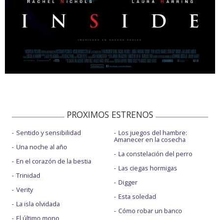
PROXIMOS ESTRENOS
Sentido y sensibilidad
Los juegos del hambre:
Amanecer en la cosecha
Una noche al año
La constelación del perro
En el corazón de la bestia
Las ciegas hormigas
Trinidad
Digger
Verity
Esta soledad
La isla olvidada
Cómo robar un banco
El último mono