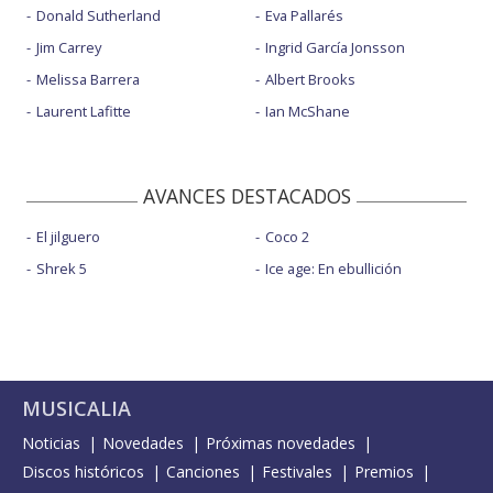
Donald Sutherland
Eva Pallarés
Jim Carrey
Ingrid García Jonsson
Melissa Barrera
Albert Brooks
Laurent Lafitte
Ian McShane
AVANCES DESTACADOS
El jilguero
Coco 2
Shrek 5
Ice age: En ebullición
MUSICALIA
Noticias
Novedades
Próximas novedades
Discos históricos
Canciones
Festivales
Premios