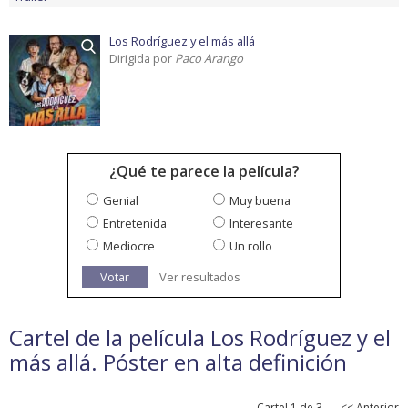
Los Rodríguez y el más allá
Dirigida por
Paco Arango
¿Qué te parece la película?
Genial
Muy buena
Entretenida
Interesante
Mediocre
Un rollo
Votar
Ver resultados
Cartel de la película Los Rodríguez y el
más allá. Póster en alta definición
Cartel 1 de 3
<< Anterior