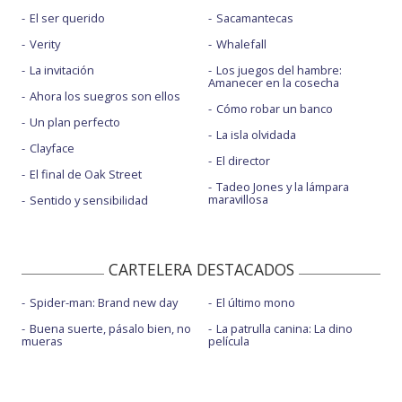
El ser querido
Sacamantecas
Verity
Whalefall
La invitación
Los juegos del hambre:
Amanecer en la cosecha
Ahora los suegros son ellos
Cómo robar un banco
Un plan perfecto
La isla olvidada
Clayface
El director
El final de Oak Street
Tadeo Jones y la lámpara
maravillosa
Sentido y sensibilidad
CARTELERA DESTACADOS
Spider-man: Brand new day
El último mono
Buena suerte, pásalo bien, no
La patrulla canina: La dino
mueras
película