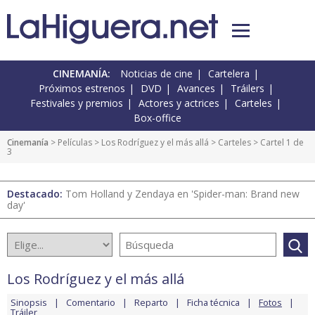
CINEMANÍA:
Noticias de cine
Cartelera
Próximos estrenos
DVD
Avances
Tráilers
Festivales y premios
Actores y actrices
Carteles
Box-office
Cinemanía
> Películas >
Los Rodríguez y el más allá
>
Carteles
> Cartel 1 de
3
Destacado:
Tom Holland y Zendaya en 'Spider-man: Brand new
day'
Los Rodríguez y el más allá
Sinopsis
Comentario
Reparto
Ficha técnica
Fotos
Tráiler