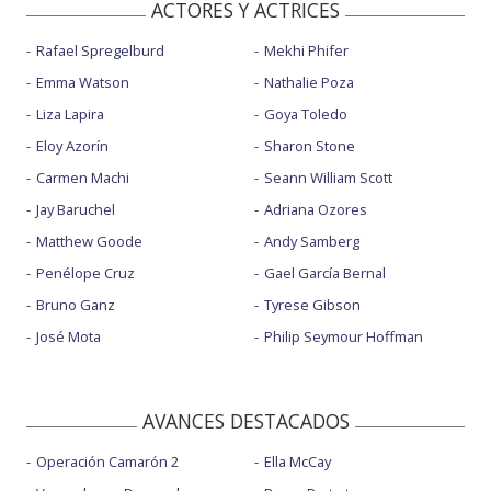
ACTORES Y ACTRICES
Rafael Spregelburd
Mekhi Phifer
Emma Watson
Nathalie Poza
Liza Lapira
Goya Toledo
Eloy Azorín
Sharon Stone
Carmen Machi
Seann William Scott
Jay Baruchel
Adriana Ozores
Matthew Goode
Andy Samberg
Penélope Cruz
Gael García Bernal
Bruno Ganz
Tyrese Gibson
José Mota
Philip Seymour Hoffman
AVANCES DESTACADOS
Operación Camarón 2
Ella McCay