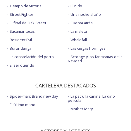
Tiempo de victoria
El nido
Street Fighter
Una noche al año
El final de Oak Street
Cuenta atrás
Sacamantecas
La maleta
Resident Evil
Whalefall
Burundanga
Las ciegas hormigas
La constelación del perro
Scrooge y los fantasmas de la
Navidad
El ser querido
CARTELERA DESTACADOS
Spider-man: Brand new day
La patrulla canina: La dino
película
El último mono
Mother Mary