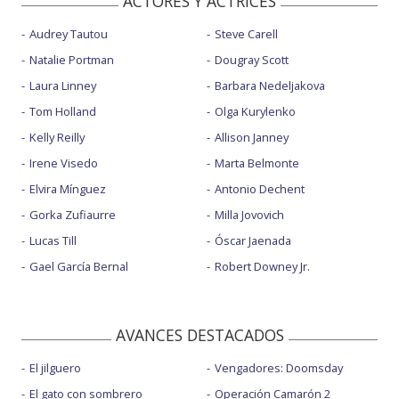
ACTORES Y ACTRICES
Audrey Tautou
Steve Carell
Natalie Portman
Dougray Scott
Laura Linney
Barbara Nedeljakova
Tom Holland
Olga Kurylenko
Kelly Reilly
Allison Janney
Irene Visedo
Marta Belmonte
Elvira Mínguez
Antonio Dechent
Gorka Zufiaurre
Milla Jovovich
Lucas Till
Óscar Jaenada
Gael García Bernal
Robert Downey Jr.
AVANCES DESTACADOS
El jilguero
Vengadores: Doomsday
El gato con sombrero
Operación Camarón 2