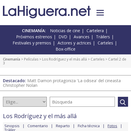
CINEMANÍA:
Noticias de cine
Cartelera
Próximos estrenos
DVD
Avances
Tráilers
Festivales y premios
Actores y actrices
Carteles
Box-office
Cinemanía
> Películas >
Los Rodríguez y el más allá
>
Carteles
> Cartel 2 de
3
Destacado:
Matt Damon protagoniza 'La odisea' del cineasta
Christopher Nolan
Los Rodríguez y el más allá
Sinopsis
Comentario
Reparto
Ficha técnica
Fotos
Tráiler