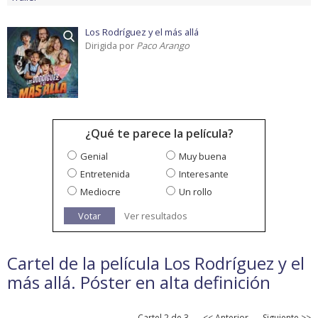
Los Rodríguez y el más allá
Dirigida por
Paco Arango
¿Qué te parece la película?
Genial
Muy buena
Entretenida
Interesante
Mediocre
Un rollo
Votar
Ver resultados
Cartel de la película Los Rodríguez y el
más allá. Póster en alta definición
Cartel 2 de 3
<< Anterior
Siguiente >>