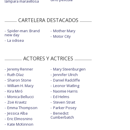
lámpara maravillosa
CARTELERA DESTACADOS
Spider-man: Brand
Mother Mary
new day
Motor City
La odisea
ACTORES Y ACTRICES
Jeremy Renner
Mary Steenburgen
Ruth Díaz
Jennifer Ulrich
Sharon Stone
Daniel Radcliffe
William H. Macy
Leonor Watling
Kira Miró
Naomie Harris
Monica Bellucci
Ed Helms
Zoë Kravitz
Steven Strait
Emma Thompson
Parker Posey
Jessica Alba
Benedict
Cumberbatch
Eric Elmosnino
Kate McKinnon