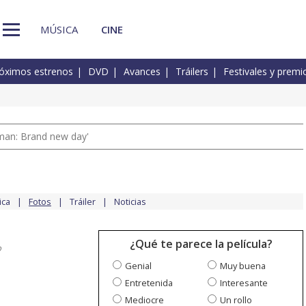
MÚSICA
CINE
óximos estrenos
DVD
Avances
Tráilers
Festivales y premi
man: Brand new day'
ica
Fotos
Tráiler
Noticias
¿Qué te parece la película?
o
Genial
Muy buena
Entretenida
Interesante
Mediocre
Un rollo