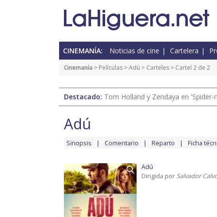
CINEMANÍA:
Noticias de cine
Cartelera
Pr
Cinemanía
> Películas >
Adú
>
Carteles
> Cartel 2 de 2
Destacado:
Tom Holland y Zendaya en 'Spider-
Adú
Sinopsis
Comentario
Reparto
Ficha técn
Adú
Dirigida por
Salvador Calv