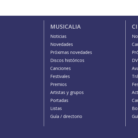
MUSICALIA
C
Noticias
Not
Novedades
Car
Próximas novedades
Pr
Discos históricos
DV
Canciones
Av
Festivales
Trá
Premios
Fe
Artistas y grupos
Act
Portadas
Car
Listas
Bo
Guía / directorio
Guí