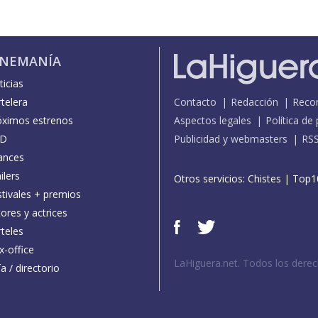
INEMANÍA
icias
telera
Contacto
Redacción
Reco
óximos estrenos
Aspectos legales
Política de
D
Publicidad y webmasters
RS
ances
ilers
Otros servicios:
Chistes
|
Top1
stivales + premios
ores y actrices
teles
x-office
LaHiguera.net. Todos los dere
a / directorio