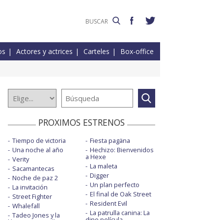
os
Actores y actrices
Carteles
Box-office
PROXIMOS ESTRENOS
Tiempo de victoria
Fiesta pagäna
Una noche al año
Hechizo: Bienvenidos
a Hexe
Verity
La maleta
Sacamantecas
Digger
Noche de paz 2
Un plan perfecto
La invitación
El final de Oak Street
Street Fighter
Resident Evil
Whalefall
La patrulla canina: La
Tadeo Jones y la
dino película