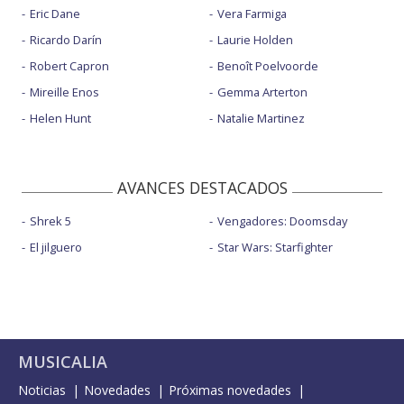
Eric Dane
Vera Farmiga
Ricardo Darín
Laurie Holden
Robert Capron
Benoît Poelvoorde
Mireille Enos
Gemma Arterton
Helen Hunt
Natalie Martinez
AVANCES DESTACADOS
Shrek 5
Vengadores: Doomsday
El jilguero
Star Wars: Starfighter
MUSICALIA
Noticias
Novedades
Próximas novedades