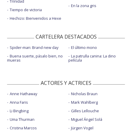
Trinidad
En la zona gris
Tiempo de victoria
Hechizo: Bienvenidos a Hexe
CARTELERA DESTACADOS
Spider-man: Brand new day
El último mono
Buena suerte, pásalo bien, no
La patrulla canina: La dino
mueras
película
ACTORES Y ACTRICES
Anne Hathaway
Nicholas Braun
Anna Faris
Mark Wahlberg
Li Bingbing
Gilles Lellouche
Uma Thurman
Miguel Ángel Solá
Cristina Marcos
Jürgen Vogel