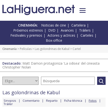
CINEMANÍA:
Noticias de cine
Cartelera
Próximos estrenos
DVD
Avances
Tráilers
Festivales y premios
Actores y actrices
Carteles
Box-office
Cinemanía
> Películas >
Las golondrinas de Kabul
> Cartel
Destacado:
Matt Damon protagoniza 'La odisea' del cineasta
Christopher Nolan
Las golondrinas de Kabul
Sinopsis
Comentario
Reparto
Ficha técnica
Fotos
Tráiler