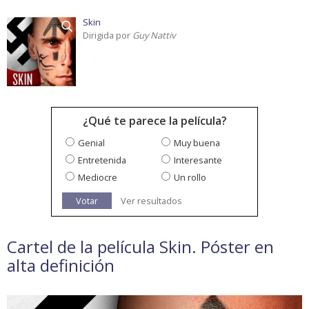
Skin
Dirigida por
Guy Nattiv
¿Qué te parece la película?
Genial
Muy buena
Entretenida
Interesante
Mediocre
Un rollo
Votar
Ver resultados
Cartel de la película Skin. Póster en
alta definición