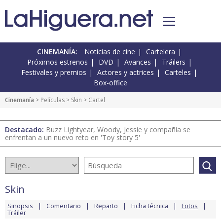
CINEMANÍA:
Noticias de cine
Cartelera
Próximos estrenos
DVD
Avances
Tráilers
Festivales y premios
Actores y actrices
Carteles
Box-office
Cinemanía
> Películas >
Skin
> Cartel
Destacado:
Buzz Lightyear, Woody, Jessie y compañía se
enfrentan a un nuevo reto en 'Toy story 5'
Skin
Sinopsis
Comentario
Reparto
Ficha técnica
Fotos
Tráiler