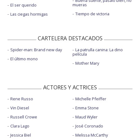
Buena suerte, pásalo bien, no
mueras
El ser querido
Tiempo de victoria
Las ciegas hormigas
CARTELERA DESTACADOS
Spider-man: Brand new day
La patrulla canina: La dino
película
El último mono
Mother Mary
ACTORES Y ACTRICES
Rene Russo
Michelle Pfeiffer
Vin Diesel
Emma Stone
Russell Crowe
Maud Wyler
Clara Lago
José Coronado
Jessica Biel
Melissa McCarthy