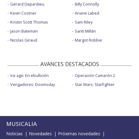
Gérard Depardieu
Billy Connolly
Kevin Costner
Ariane Labed
Kristin Scott Thomas
Sam Riley
Jason Bateman
Santi Millán
Nicolas Giraud
Margot Robbie
AVANCES DESTACADOS
Ice age: En ebullición
Operación Camarón 2
Vengadores: Doomsday
Star Wars: Starfighter
MUSICALIA
Noticias
Novedades
Próximas novedades