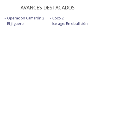
AVANCES DESTACADOS
Operación Camarón 2
Coco 2
El jilguero
Ice age: En ebullición