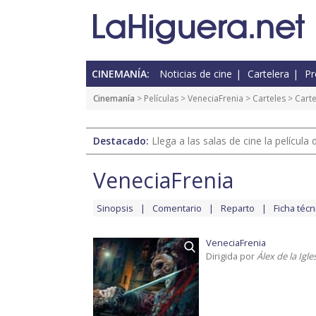
CINEMANÍA:
Noticias de cine
Cartelera
Pr
Cinemanía
> Películas >
VeneciaFrenia
>
Carteles
> Carte
Destacado:
Llega a las salas de cine la películ
VeneciaFrenia
Sinopsis
Comentario
Reparto
Ficha técn
VeneciaFrenia
Dirigida por
Álex de la Igle