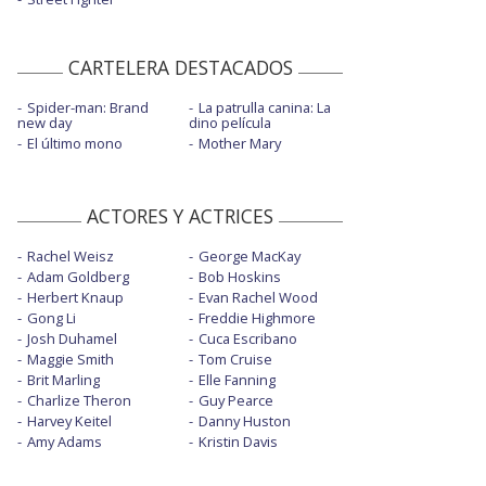
CARTELERA DESTACADOS
Spider-man: Brand
La patrulla canina: La
new day
dino película
El último mono
Mother Mary
ACTORES Y ACTRICES
Rachel Weisz
George MacKay
Adam Goldberg
Bob Hoskins
Herbert Knaup
Evan Rachel Wood
Gong Li
Freddie Highmore
Josh Duhamel
Cuca Escribano
Maggie Smith
Tom Cruise
Brit Marling
Elle Fanning
Charlize Theron
Guy Pearce
Harvey Keitel
Danny Huston
Amy Adams
Kristin Davis