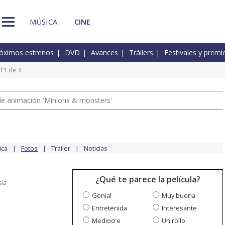
MÚSICA
CINE
óximos estrenos
DVD
Avances
Tráilers
Festivales y premi
l 1 de 3
a de animación 'Minions & monsters'
ica
Fotos
Tráiler
Noticias
¿Qué te parece la película?
sia
Genial
Muy buena
Entretenida
Interesante
Mediocre
Un rollo