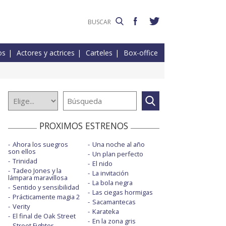
os
Actores y actrices
Carteles
Box-office
PROXIMOS ESTRENOS
Ahora los suegros
Una noche al año
son ellos
Un plan perfecto
Trinidad
El nido
Tadeo Jones y la
La invitación
lámpara maravillosa
La bola negra
Sentido y sensibilidad
Las ciegas hormigas
Prácticamente magia 2
Sacamantecas
Verity
Karateka
El final de Oak Street
En la zona gris
Street Fighter