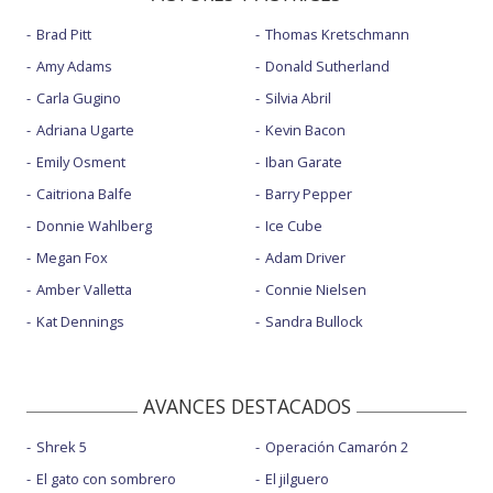
Brad Pitt
Thomas Kretschmann
Amy Adams
Donald Sutherland
Carla Gugino
Silvia Abril
Adriana Ugarte
Kevin Bacon
Emily Osment
Iban Garate
Caitriona Balfe
Barry Pepper
Donnie Wahlberg
Ice Cube
Megan Fox
Adam Driver
Amber Valletta
Connie Nielsen
Kat Dennings
Sandra Bullock
AVANCES DESTACADOS
Shrek 5
Operación Camarón 2
El gato con sombrero
El jilguero