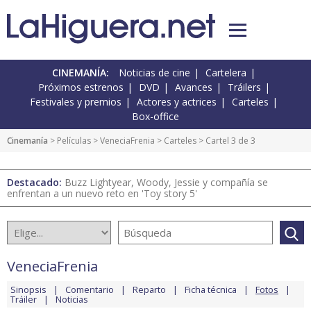
CINEMANÍA:
Noticias de cine
Cartelera
Próximos estrenos
DVD
Avances
Tráilers
Festivales y premios
Actores y actrices
Carteles
Box-office
Cinemanía
> Películas >
VeneciaFrenia
>
Carteles
> Cartel 3 de 3
Destacado:
Buzz Lightyear, Woody, Jessie y compañía se
enfrentan a un nuevo reto en 'Toy story 5'
VeneciaFrenia
Sinopsis
Comentario
Reparto
Ficha técnica
Fotos
Tráiler
Noticias