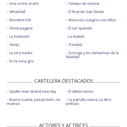
Una noche al año
Tiempo de victoria
Whalefall
El final de Oak Street
Resident Evil
Ahora los suegros son ellos
Fiesta pagäna
El ser querido
La invitación
La maleta
Verity
Trinidad
La otra madre
Scrooge y los fantasmas de la
Navidad
En la zona gris
CARTELERA DESTACADOS
Spider-man: Brand new day
El último mono
Buena suerte, pásalo bien, no
La patrulla canina: La dino
mueras
película
ACTORES Y ACTRICES