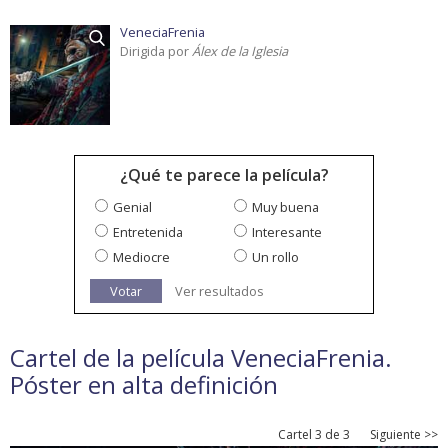
VeneciaFrenia
Dirigida por
Álex de la Iglesia
¿Qué te parece la película?
Genial
Muy buena
Entretenida
Interesante
Mediocre
Un rollo
Votar
Ver resultados
Cartel de la película VeneciaFrenia.
Póster en alta definición
Cartel 3 de 3
Siguiente >>