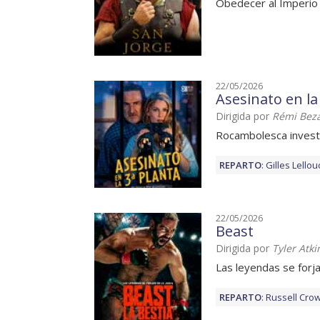
Obedecer al Imperio 
22/05/2026
Asesinato en la
Dirigida por
Rémi Bez
Rocambolesca invest
REPARTO
:
Gilles Lello
22/05/2026
Beast
Dirigida por
Tyler Atki
Las leyendas se forja
REPARTO
:
Russell Cro