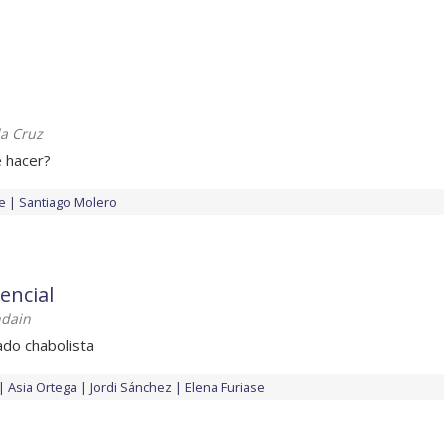
la Cruz
 hacer?
e
Santiago Molero
encial
ndain
ado chabolista
Asia Ortega
Jordi Sánchez
Elena Furiase