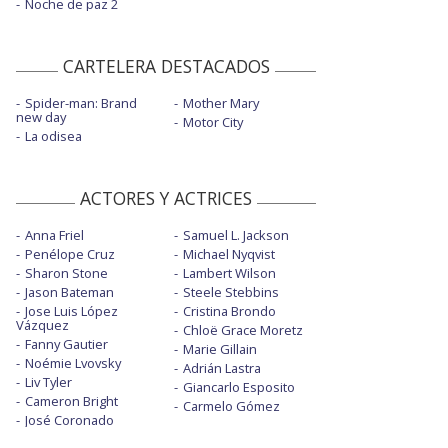
Noche de paz 2
CARTELERA DESTACADOS
Spider-man: Brand
Mother Mary
new day
Motor City
La odisea
ACTORES Y ACTRICES
Anna Friel
Samuel L. Jackson
Penélope Cruz
Michael Nyqvist
Sharon Stone
Lambert Wilson
Jason Bateman
Steele Stebbins
Jose Luis López
Cristina Brondo
Vázquez
Chloë Grace Moretz
Fanny Gautier
Marie Gillain
Noémie Lvovsky
Adrián Lastra
Liv Tyler
Giancarlo Esposito
Cameron Bright
Carmelo Gómez
José Coronado