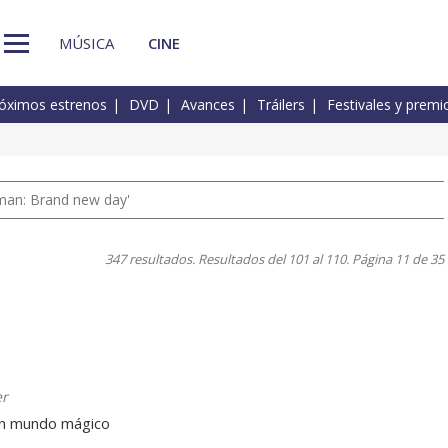
MÚSICA
CINE
óximos estrenos
DVD
Avances
Tráilers
Festivales y premi
man: Brand new day'
347 resultados. Resultados del 101 al 110. Página 11 de 35
er
un mundo mágico