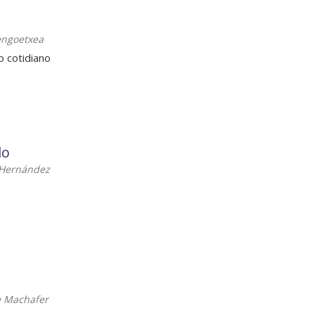
engoetxea
o cotidiano
do
 Hernández
e Machafer