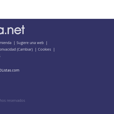
mienda
Sugiere una web
 privacidad
(
Cambiar
)
Cookies
S
0Listas.com
chos reservados