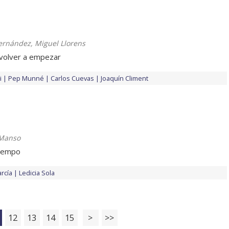
Fernández, Miguel Llorens
 volver a empezar
i
Pep Munné
Carlos Cuevas
Joaquín Climent
Manso
tiempo
rcía
Ledicia Sola
12
13
14
15
>
>>