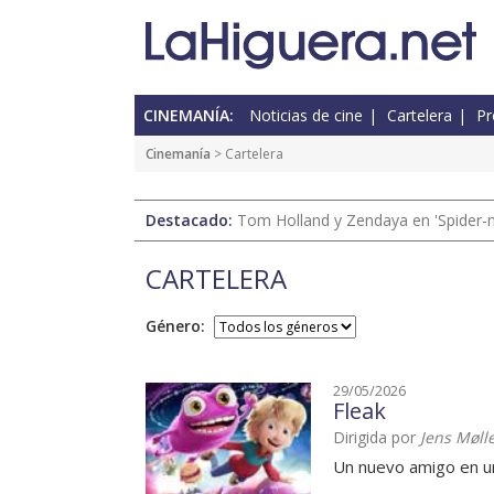
CINEMANÍA:
Noticias de cine
Cartelera
Pr
Cinemanía
> Cartelera
Destacado:
Tom Holland y Zendaya en 'Spider-
CARTELERA
Género:
29/05/2026
Fleak
Dirigida por
Jens Møll
Un nuevo amigo en 