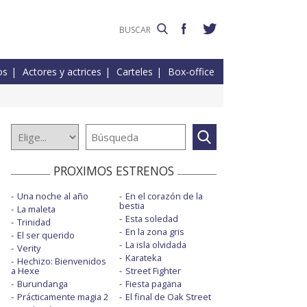
os
Actores y actrices
Carteles
Box-office
PROXIMOS ESTRENOS
Una noche al año
En el corazón de la
bestia
La maleta
Esta soledad
Trinidad
En la zona gris
El ser querido
La isla olvidada
Verity
Karateka
Hechizo: Bienvenidos
a Hexe
Street Fighter
Burundanga
Fiesta pagäna
Prácticamente magia 2
El final de Oak Street