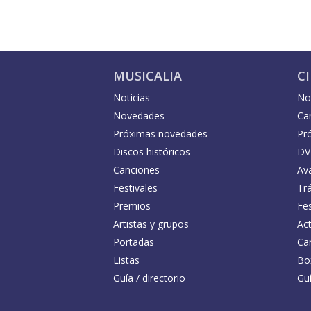
MUSICALIA
C
Noticias
Not
Novedades
Car
Próximas novedades
Pr
Discos históricos
DV
Canciones
Av
Festivales
Trá
Premios
Fe
Artistas y grupos
Act
Portadas
Car
Listas
Bo
Guía / directorio
Guí