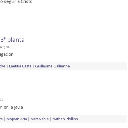
o seguir a Cristo
 3ª planta
ançon
igación
uche
Laetitia Casta
Guillaume Gallienne
ns
n en la jaula
we
Mojean Aria
Matt Nable
Nathan Phillips