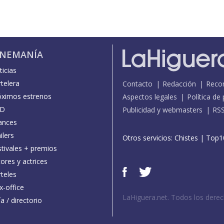
INEMANÍA
icias
telera
Contacto
Redacción
Reco
óximos estrenos
Aspectos legales
Política de
D
Publicidad y webmasters
RS
ances
ilers
Otros servicios:
Chistes
|
Top1
stivales + premios
ores y actrices
teles
x-office
LaHiguera.net. Todos los dere
a / directorio