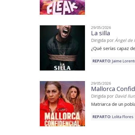
29/05/2026
La silla
Dirigida por
Ángel de 
¿Qué serías capaz de
REPARTO
:
Jaime Lorent
29/05/2026
Mallorca Confid
Dirigida por
David Ilu
Matriarca de un pobl
REPARTO
:
Lolita Flores