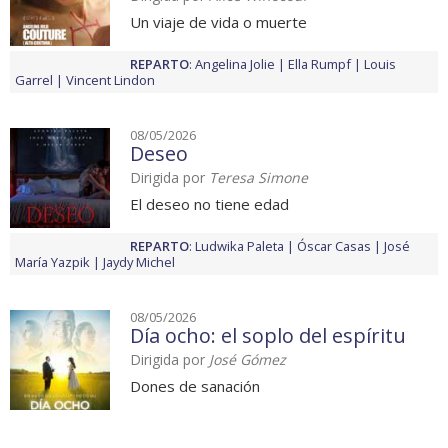
Un viaje de vida o muerte
REPARTO
:
Angelina Jolie
Ella Rumpf
Louis
Garrel
Vincent Lindon
08/05/2026
Deseo
Dirigida por
Teresa Simone
El deseo no tiene edad
REPARTO
:
Ludwika Paleta
Óscar Casas
José
María Yazpik
Jaydy Michel
08/05/2026
Día ocho: el soplo del espíritu
Dirigida por
José Gómez
Dones de sanación