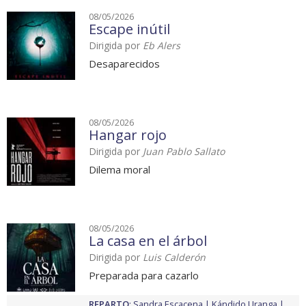
08/05/2026
Escape inútil
Dirigida por
Eb Alers
Desaparecidos
08/05/2026
Hangar rojo
Dirigida por
Juan Pablo Sallato
Dilema moral
08/05/2026
La casa en el árbol
Dirigida por
Luis Calderón
Preparada para cazarlo
REPARTO
:
Sandra Escacena
Kándido Uranga