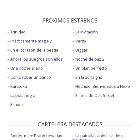
PROXIMOS ESTRENOS
Trinidad
La invitación
Prácticamente magia 2
Verity
En el corazón de la bestia
Digger
Ahora los suegros son ellos
Noche de paz 2
Una noche al año
Un plan perfecto
Cómo robar un banco
En la zona gris
Karateka
Hechizo: Bienvenidos a Hexe
La bola negra
El final de Oak Street
El nido
CARTELERA DESTACADOS
Spider-man: Brand new day
La patrulla canina: La dino
película