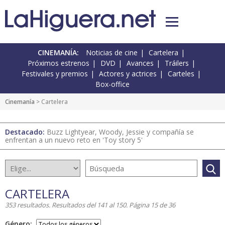
CINEMANÍA:
Noticias de cine
Cartelera
Próximos estrenos
DVD
Avances
Tráilers
Festivales y premios
Actores y actrices
Carteles
Box-office
Cinemanía
> Cartelera
Destacado:
Buzz Lightyear, Woody, Jessie y compañía se
enfrentan a un nuevo reto en 'Toy story 5'
CARTELERA
353 resultados. Resultados del 141 al 150. Página 15 de 36
Género: