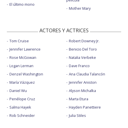
El último mono
Mother Mary
ACTORES Y ACTRICES
Tom Cruise
Robert Downey Jr.
Jennifer Lawrence
Benicio Del Toro
Rose McGowan
Natalia Verbeke
Logan Lerman
Dave Franco
Denzel Washington
Ana Claudia Talancón
María Vázquez
Jennifer Aniston
Daniel Wu
Alyson Michalka
Penélope Cruz
Marta Etura
Salma Hayek
Hayden Panettiere
Rob Schneider
Julia Stiles