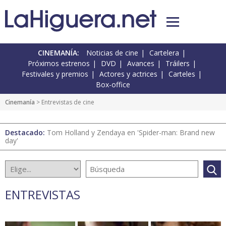
CINEMANÍA:
Noticias de cine
Cartelera
Próximos estrenos
DVD
Avances
Tráilers
Festivales y premios
Actores y actrices
Carteles
Box-office
Cinemanía
> Entrevistas de cine
Destacado:
Tom Holland y Zendaya en 'Spider-man: Brand new
day'
ENTREVISTAS