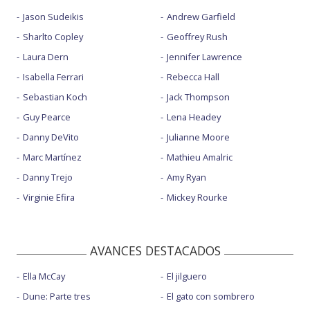
Jason Sudeikis
Andrew Garfield
Sharlto Copley
Geoffrey Rush
Laura Dern
Jennifer Lawrence
Isabella Ferrari
Rebecca Hall
Sebastian Koch
Jack Thompson
Guy Pearce
Lena Headey
Danny DeVito
Julianne Moore
Marc Martínez
Mathieu Amalric
Danny Trejo
Amy Ryan
Virginie Efira
Mickey Rourke
AVANCES DESTACADOS
Ella McCay
El jilguero
Dune: Parte tres
El gato con sombrero