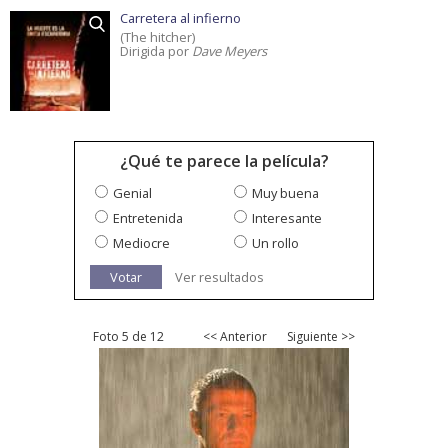
Carretera al infierno
(The hitcher)
Dirigida por
Dave Meyers
¿Qué te parece la película?
Genial
Muy buena
Entretenida
Interesante
Mediocre
Un rollo
Votar
Ver resultados
Foto 5 de 12
<< Anterior
Siguiente >>