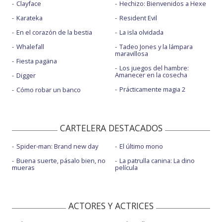
Clayface
Hechizo: Bienvenidos a Hexe
Karateka
Resident Evil
En el corazón de la bestia
La isla olvidada
Whalefall
Tadeo Jones y la lámpara
maravillosa
Fiesta pagäna
Los juegos del hambre:
Amanecer en la cosecha
Digger
Prácticamente magia 2
Cómo robar un banco
CARTELERA DESTACADOS
Spider-man: Brand new day
El último mono
Buena suerte, pásalo bien, no
La patrulla canina: La dino
mueras
película
ACTORES Y ACTRICES