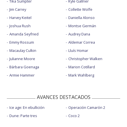
Tika Sumpter
Kyle Gallner
Jim Carrey
Collette Wolfe
Harvey Keitel
Daniella Alonso
Joshua Rush
Montse Germán
Amanda Seyfried
Audrey Dana
Emmy Rossum
Aldemar Correa
Macaulay Culkin
Lluís Homar
Julianne Moore
Christopher Walken
Bárbara Goenaga
Marion Cotillard
Armie Hammer
Mark Wahlberg
AVANCES DESTACADOS
Ice age: En ebullición
Operación Camarón 2
Dune: Parte tres
Coco 2