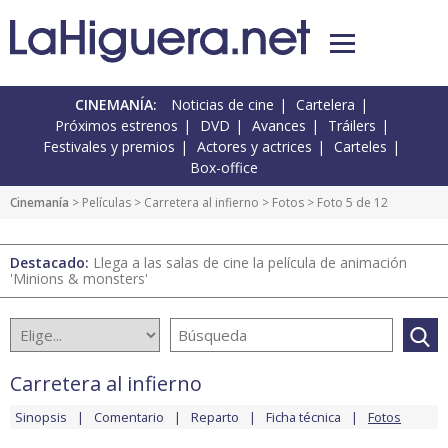
CINEMANÍA:
Noticias de cine
Cartelera
Próximos estrenos
DVD
Avances
Tráilers
Festivales y premios
Actores y actrices
Carteles
Box-office
Cinemanía
> Películas >
Carretera al infierno
>
Fotos
> Foto 5 de 12
Destacado:
Llega a las salas de cine la película de animación
'Minions & monsters'
Carretera al infierno
Sinopsis
Comentario
Reparto
Ficha técnica
Fotos