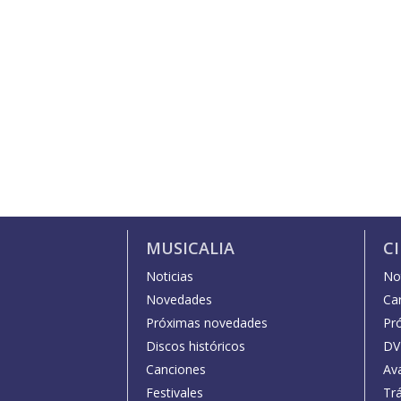
MUSICALIA
C
Noticias
Not
Novedades
Car
Próximas novedades
Pr
Discos históricos
DV
Canciones
Av
Festivales
Trá