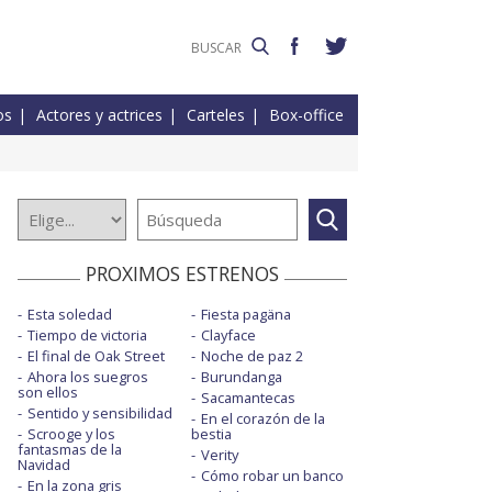
os
Actores y actrices
Carteles
Box-office
PROXIMOS ESTRENOS
Esta soledad
Fiesta pagäna
Tiempo de victoria
Clayface
El final de Oak Street
Noche de paz 2
Ahora los suegros
Burundanga
son ellos
Sacamantecas
Sentido y sensibilidad
En el corazón de la
Scrooge y los
bestia
fantasmas de la
Verity
Navidad
Cómo robar un banco
En la zona gris