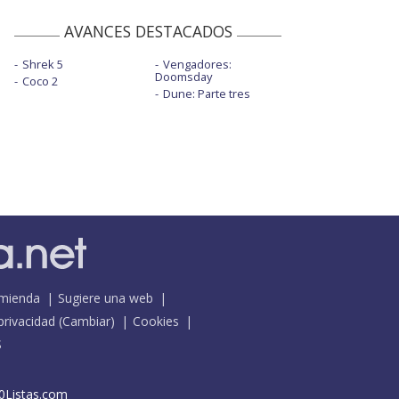
AVANCES DESTACADOS
Shrek 5
Vengadores:
Doomsday
Coco 2
Dune: Parte tres
mienda
Sugiere una web
 privacidad
(
Cambiar
)
Cookies
S
0Listas.com