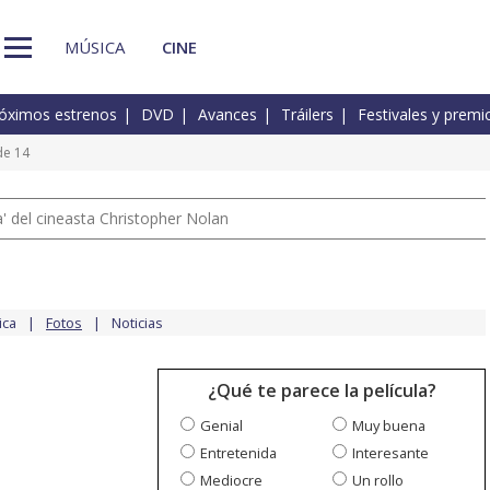
MÚSICA
CINE
óximos estrenos
DVD
Avances
Tráilers
Festivales y premi
de 14
 del cineasta Christopher Nolan
ica
Fotos
Noticias
¿Qué te parece la película?
Genial
Muy buena
Entretenida
Interesante
Mediocre
Un rollo