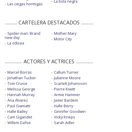
La bola negra
Las ciegas hormigas
CARTELERA DESTACADOS
Spider-man: Brand
Mother Mary
new day
Motor City
La odisea
ACTORES Y ACTRICES
Marcel Borràs
Callum Turner
Jonathan Tucker
Julianne Moore
Tom Cruise
Scarlett Johansson
Melissa George
Pierre Kiwitt
Hannah Murray
Armie Hammer
Ana Álvarez
Javier Bardem
Paul Giamatti
Halle Berry
Halle Bailey
Ginnifer Goodwin
Cam Gigandet
Vicky Krieps
Willem Dafoe
Sarah Adler