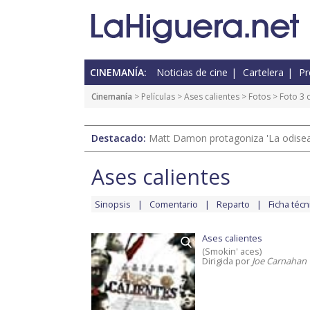
CINEMANÍA:
Noticias de cine
Cartelera
Pr
Cinemanía
> Películas >
Ases calientes
>
Fotos
> Foto 3 
Destacado:
Matt Damon protagoniza 'La odisea'
Ases calientes
Sinopsis
Comentario
Reparto
Ficha técn
Ases calientes
(Smokin' aces)
Dirigida por
Joe Carnahan