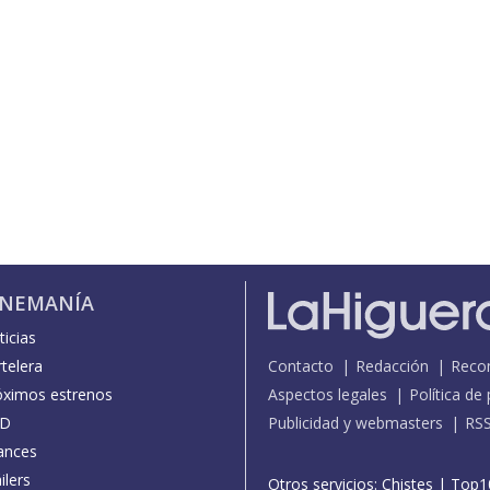
INEMANÍA
icias
telera
Contacto
Redacción
Reco
óximos estrenos
Aspectos legales
Política de
D
Publicidad y webmasters
RS
ances
ilers
Otros servicios:
Chistes
|
Top1