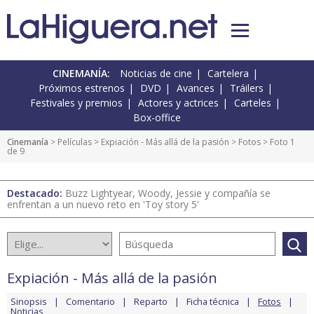
CINEMANÍA:
Noticias de cine
Cartelera
Próximos estrenos
DVD
Avances
Tráilers
Festivales y premios
Actores y actrices
Carteles
Box-office
Cinemanía
> Películas >
Expiación - Más allá de la pasión
>
Fotos
> Foto 1
de 9
Destacado:
Buzz Lightyear, Woody, Jessie y compañía se
enfrentan a un nuevo reto en 'Toy story 5'
Expiación - Más allá de la pasión
Sinopsis
Comentario
Reparto
Ficha técnica
Fotos
Noticias