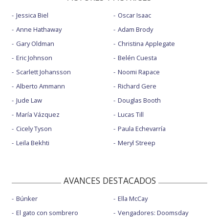
Jessica Biel
Oscar Isaac
Anne Hathaway
Adam Brody
Gary Oldman
Christina Applegate
Eric Johnson
Belén Cuesta
Scarlett Johansson
Noomi Rapace
Alberto Ammann
Richard Gere
Jude Law
Douglas Booth
María Vázquez
Lucas Till
Cicely Tyson
Paula Echevarría
Leïla Bekhti
Meryl Streep
AVANCES DESTACADOS
Búnker
Ella McCay
El gato con sombrero
Vengadores: Doomsday