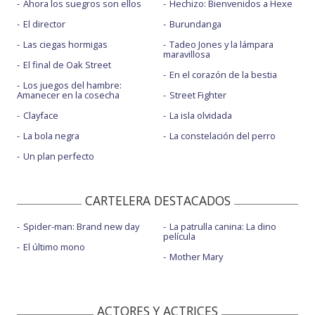
Ahora los suegros son ellos
Hechizo: Bienvenidos a Hexe
El director
Burundanga
Las ciegas hormigas
Tadeo Jones y la lámpara
maravillosa
El final de Oak Street
En el corazón de la bestia
Los juegos del hambre:
Amanecer en la cosecha
Street Fighter
Clayface
La isla olvidada
La bola negra
La constelación del perro
Un plan perfecto
CARTELERA DESTACADOS
Spider-man: Brand new day
La patrulla canina: La dino
película
El último mono
Mother Mary
ACTORES Y ACTRICES