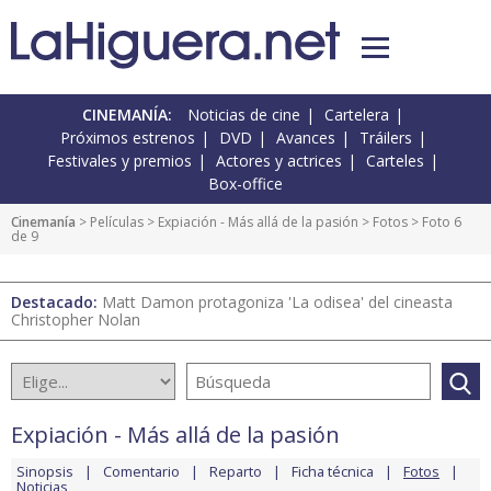
CINEMANÍA:
Noticias de cine
Cartelera
Próximos estrenos
DVD
Avances
Tráilers
Festivales y premios
Actores y actrices
Carteles
Box-office
Cinemanía
> Películas >
Expiación - Más allá de la pasión
>
Fotos
> Foto 6
de 9
Destacado:
Matt Damon protagoniza 'La odisea' del cineasta
Christopher Nolan
Expiación - Más allá de la pasión
Sinopsis
Comentario
Reparto
Ficha técnica
Fotos
Noticias