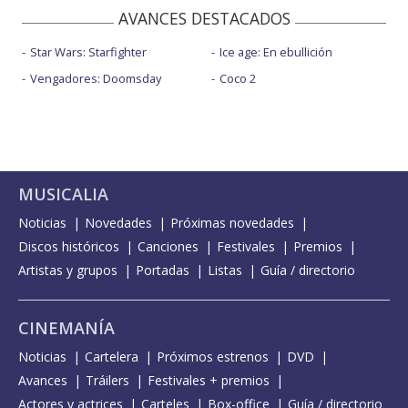
AVANCES DESTACADOS
Star Wars: Starfighter
Ice age: En ebullición
Vengadores: Doomsday
Coco 2
MUSICALIA
Noticias
Novedades
Próximas novedades
Discos históricos
Canciones
Festivales
Premios
Artistas y grupos
Portadas
Listas
Guía / directorio
CINEMANÍA
Noticias
Cartelera
Próximos estrenos
DVD
Avances
Tráilers
Festivales + premios
Actores y actrices
Carteles
Box-office
Guía / directorio