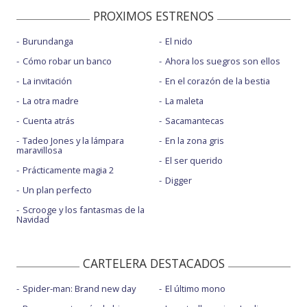
PROXIMOS ESTRENOS
Burundanga
El nido
Cómo robar un banco
Ahora los suegros son ellos
La invitación
En el corazón de la bestia
La otra madre
La maleta
Cuenta atrás
Sacamantecas
Tadeo Jones y la lámpara
En la zona gris
maravillosa
El ser querido
Prácticamente magia 2
Digger
Un plan perfecto
Scrooge y los fantasmas de la
Navidad
CARTELERA DESTACADOS
Spider-man: Brand new day
El último mono