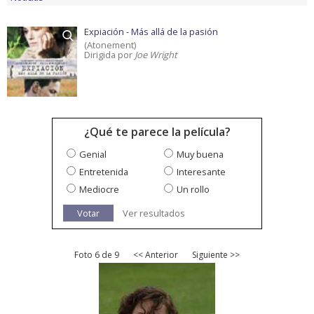
Expiación - Más allá de la pasión
(Atonement)
Dirigida por
Joe Wright
¿Qué te parece la película?
Genial
Muy buena
Entretenida
Interesante
Mediocre
Un rollo
Votar
Ver resultados
Foto 6 de 9
<< Anterior
Siguiente >>