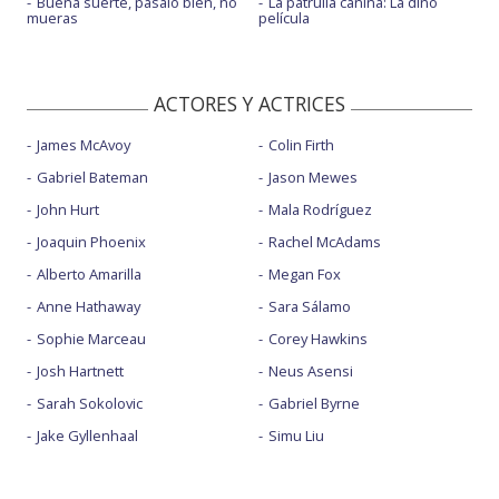
Buena suerte, pásalo bien, no
La patrulla canina: La dino
mueras
película
ACTORES Y ACTRICES
James McAvoy
Colin Firth
Gabriel Bateman
Jason Mewes
John Hurt
Mala Rodríguez
Joaquin Phoenix
Rachel McAdams
Alberto Amarilla
Megan Fox
Anne Hathaway
Sara Sálamo
Sophie Marceau
Corey Hawkins
Josh Hartnett
Neus Asensi
Sarah Sokolovic
Gabriel Byrne
Jake Gyllenhaal
Simu Liu