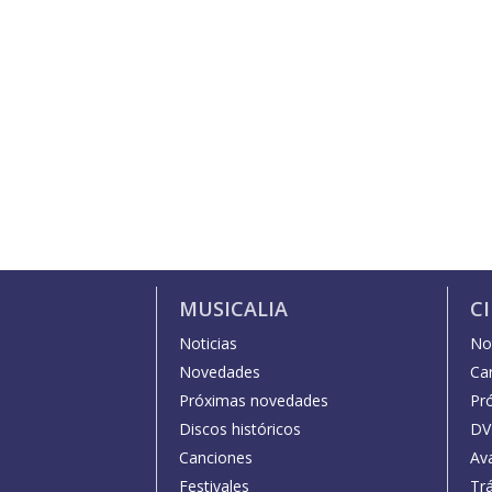
MUSICALIA
C
Noticias
Not
Novedades
Car
Próximas novedades
Pr
Discos históricos
DV
Canciones
Av
Festivales
Trá