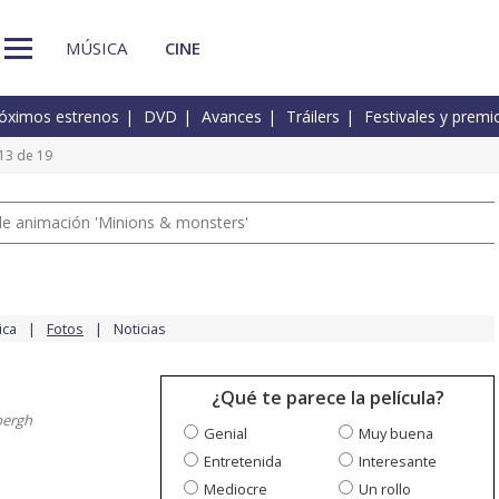
MÚSICA
CINE
óximos estrenos
DVD
Avances
Tráilers
Festivales y premi
13 de 19
a de animación 'Minions & monsters'
ica
Fotos
Noticias
¿Qué te parece la película?
bergh
Genial
Muy buena
Entretenida
Interesante
Mediocre
Un rollo