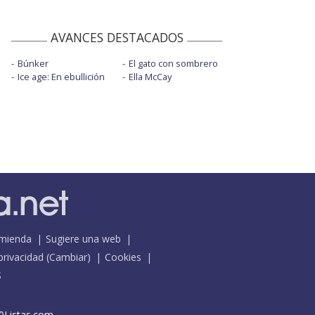
AVANCES DESTACADOS
Búnker
El gato con sombrero
Ice age: En ebullición
Ella McCay
mienda
Sugiere una web
 privacidad
(
Cambiar
)
Cookies
S
0Listas.com