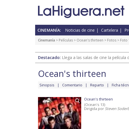
CINEMANÍA:
Noticias de cine
Cartelera
Pr
Cinemanía
> Películas >
Ocean's thirteen
>
Fotos
> Foto 
Destacado:
Llega a las salas de cine la películ
Ocean's thirteen
Sinopsis
Comentario
Reparto
Ficha técn
Ocean's thirteen
(Ocean's 13)
Dirigida por
Steven Soder