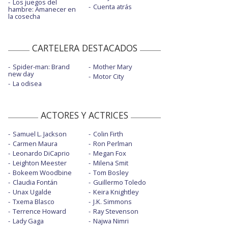
Los juegos del
Cuenta atrás
hambre: Amanecer en
la cosecha
CARTELERA DESTACADOS
Spider-man: Brand
Mother Mary
new day
Motor City
La odisea
ACTORES Y ACTRICES
Samuel L. Jackson
Colin Firth
Carmen Maura
Ron Perlman
Leonardo DiCaprio
Megan Fox
Leighton Meester
Milena Smit
Bokeem Woodbine
Tom Bosley
Claudia Fontán
Guillermo Toledo
Unax Ugalde
Keira Knightley
Txema Blasco
J.K. Simmons
Terrence Howard
Ray Stevenson
Lady Gaga
Najwa Nimri