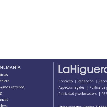
INEMANÍA
icias
telera
Contacto
Redacción
Reco
óximos estrenos
Aspectos legales
Política de
D
Publicidad y webmasters
RS
ances
ilers
Otros servicios:
Chistes
|
Top1