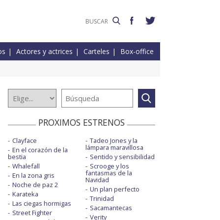
os
Actores y actrices
Carteles
Box-office
PROXIMOS ESTRENOS
Clayface
Tadeo Jones y la
lámpara maravillosa
En el corazón de la
bestia
Sentido y sensibilidad
Whalefall
Scrooge y los
fantasmas de la
En la zona gris
Navidad
Noche de paz 2
Un plan perfecto
Karateka
Trinidad
Las ciegas hormigas
Sacamantecas
Street Fighter
Verity