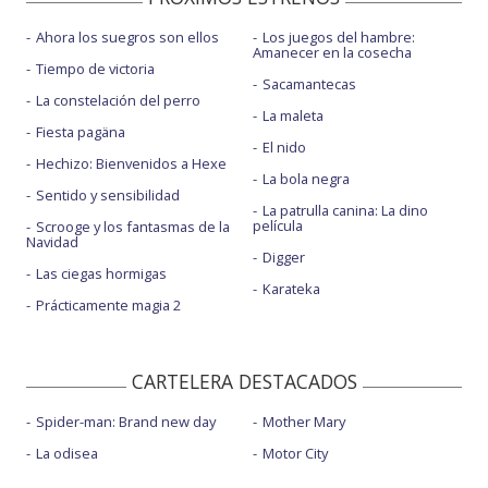
Ahora los suegros son ellos
Los juegos del hambre:
Amanecer en la cosecha
Tiempo de victoria
Sacamantecas
La constelación del perro
La maleta
Fiesta pagäna
El nido
Hechizo: Bienvenidos a Hexe
La bola negra
Sentido y sensibilidad
La patrulla canina: La dino
película
Scrooge y los fantasmas de la
Navidad
Digger
Las ciegas hormigas
Karateka
Prácticamente magia 2
CARTELERA DESTACADOS
Spider-man: Brand new day
Mother Mary
La odisea
Motor City