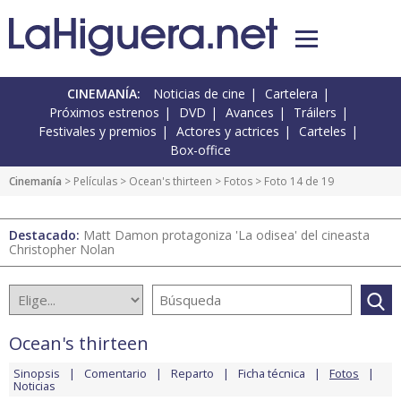
CINEMANÍA:
Noticias de cine
Cartelera
Próximos estrenos
DVD
Avances
Tráilers
Festivales y premios
Actores y actrices
Carteles
Box-office
Cinemanía
> Películas >
Ocean's thirteen
>
Fotos
> Foto 14 de 19
Destacado:
Matt Damon protagoniza 'La odisea' del cineasta
Christopher Nolan
Ocean's thirteen
Sinopsis
Comentario
Reparto
Ficha técnica
Fotos
Noticias