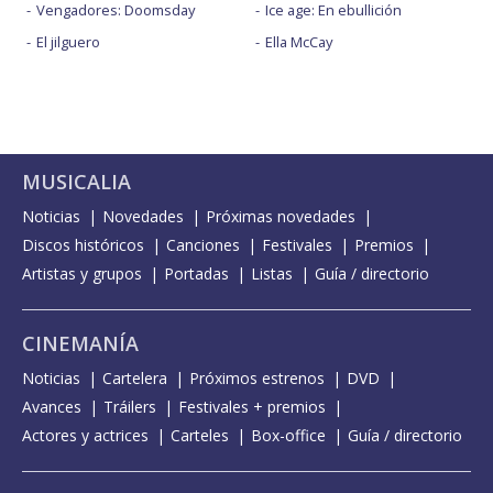
Vengadores: Doomsday
Ice age: En ebullición
El jilguero
Ella McCay
MUSICALIA
Noticias
Novedades
Próximas novedades
Discos históricos
Canciones
Festivales
Premios
Artistas y grupos
Portadas
Listas
Guía / directorio
CINEMANÍA
Noticias
Cartelera
Próximos estrenos
DVD
Avances
Tráilers
Festivales + premios
Actores y actrices
Carteles
Box-office
Guía / directorio