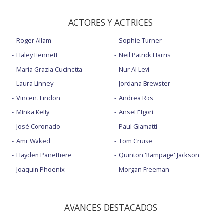
ACTORES Y ACTRICES
Roger Allam
Sophie Turner
Haley Bennett
Neil Patrick Harris
Maria Grazia Cucinotta
Nur Al Levi
Laura Linney
Jordana Brewster
Vincent Lindon
Andrea Ros
Minka Kelly
Ansel Elgort
José Coronado
Paul Giamatti
Amr Waked
Tom Cruise
Hayden Panettiere
Quinton 'Rampage' Jackson
Joaquin Phoenix
Morgan Freeman
AVANCES DESTACADOS