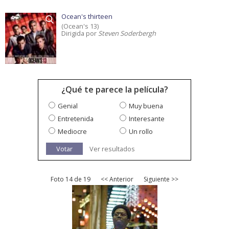
Ocean's thirteen
(Ocean's 13)
Dirigida por
Steven Soderbergh
¿Qué te parece la película?
Genial
Muy buena
Entretenida
Interesante
Mediocre
Un rollo
Votar
Ver resultados
Foto 14 de 19
<< Anterior
Siguiente >>