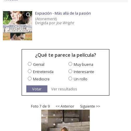
Expiación - Más allá de la pasión
(Atonement)
Dirigida por
Joe Wright
¿Qué te parece la película?
Genial
Muy buena
Entretenida
Interesante
Mediocre
Un rollo
Votar
Ver resultados
Foto 7 de 9
<< Anterior
Siguiente >>