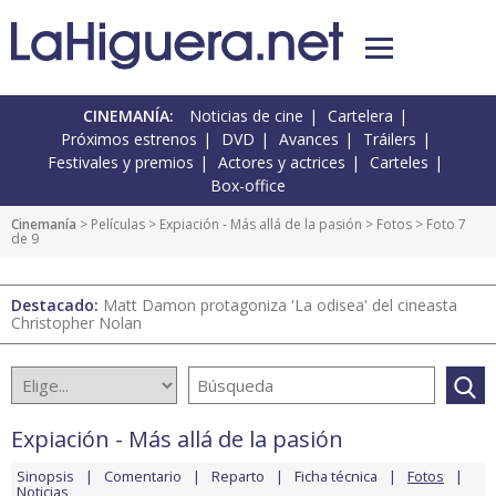
CINEMANÍA:
Noticias de cine
Cartelera
Próximos estrenos
DVD
Avances
Tráilers
Festivales y premios
Actores y actrices
Carteles
Box-office
Cinemanía
> Películas >
Expiación - Más allá de la pasión
>
Fotos
> Foto 7
de 9
Destacado:
Matt Damon protagoniza 'La odisea' del cineasta
Christopher Nolan
Expiación - Más allá de la pasión
Sinopsis
Comentario
Reparto
Ficha técnica
Fotos
Noticias