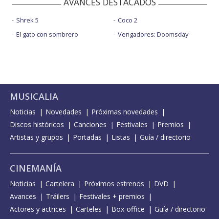
AVANCES DESTACADOS
Shrek 5
Coco 2
El gato con sombrero
Vengadores: Doomsday
MUSICALIA
Noticias
Novedades
Próximas novedades
Discos históricos
Canciones
Festivales
Premios
Artistas y grupos
Portadas
Listas
Guía / directorio
CINEMANÍA
Noticias
Cartelera
Próximos estrenos
DVD
Avances
Tráilers
Festivales + premios
Actores y actrices
Carteles
Box-office
Guía / directorio