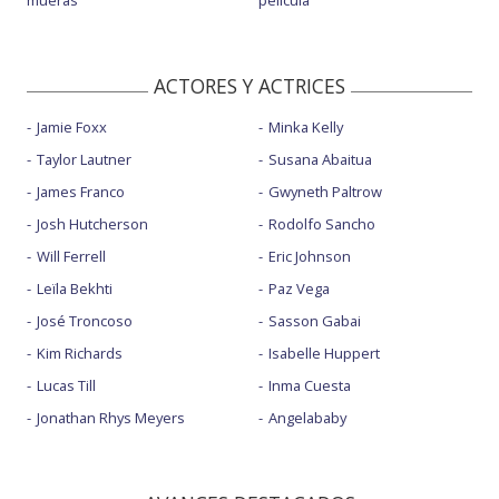
mueras
película
ACTORES Y ACTRICES
Jamie Foxx
Minka Kelly
Taylor Lautner
Susana Abaitua
James Franco
Gwyneth Paltrow
Josh Hutcherson
Rodolfo Sancho
Will Ferrell
Eric Johnson
Leïla Bekhti
Paz Vega
José Troncoso
Sasson Gabai
Kim Richards
Isabelle Huppert
Lucas Till
Inma Cuesta
Jonathan Rhys Meyers
Angelababy